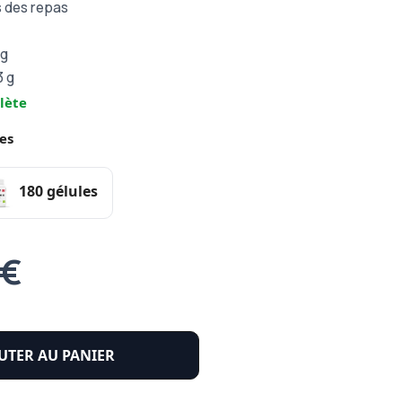
s des repas
 g
3 g
lète
es
180 gélules
 €
UTER AU PANIER