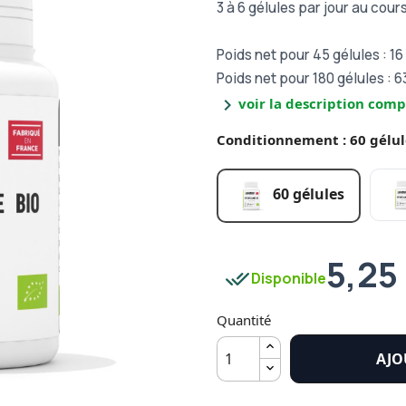
3 à 6 gélules par jour au cour
Poids net pour 45 gélules : 16
Poids net pour 180 gélules : 6
chevron_right
voir la description comp
Conditionnement : 60 gélul
60 gélules
5,25
done_all
Disponible
Quantité
AJO