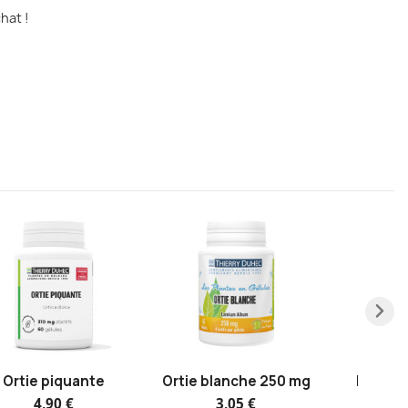
hat !
Ortie piquante
Ortie blanche 250 mg
Fusion 
Magnés
4,90 €
3,05 €