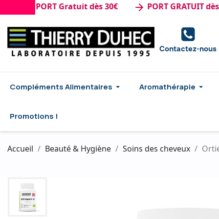
e : PORT Gratuit dès 30€
PORT GRATUIT dès 50€ 
arrow_forward
Contactez-nous
Compléments Alimentaires
Aromathérapie
Promotions !
Accueil
Beauté & Hygiène
Soins des cheveux
Orti