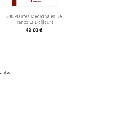
Aperçu rapide

300 Plantes Médicinales De
France Et D'ailleurs
49,00 €
dante.