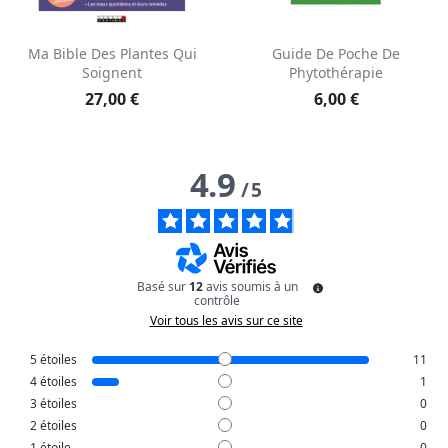
Aperçu rapide
Aperçu rapide


Ma Bible Des Plantes Qui
Guide De Poche De
Soignent
Phytothérapie
27,00 €
6,00 €
4.9
/
5
Basé sur
12
avis soumis à un
contrôle
Voir tous les avis sur ce site
5
étoiles
11
4
étoiles
1
3
étoiles
0
2
étoiles
0
1
étoile
0