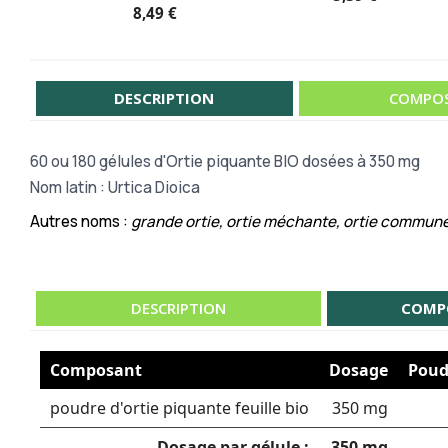
8,49 €
DESCRIPTION
COMPOS
60 ou
180 gélules d'Ortie piquante BIO dosées à 350 mg
Nom latin : Urtica Dioica
Autres noms :
grande ortie, ortie méchante, ortie commune, 
DESCRIPTION
COMP
Composant
Dosage
Poudr
poudre d'ortie piquante feuille bio
350 mg
Dosage par gélule :
350 mg