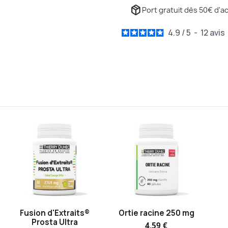
package_2
Port gratuit dès 50€ d'ac
4.9
/
5
-
12
avis
Fusion d'Extraits®
Ortie racine 250 mg
Prosta Ultra
4,59 €