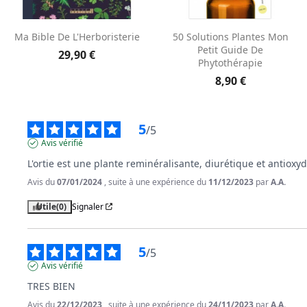
Aperçu rapide
Aperçu rapide


Ma Bible De L'Herboristerie
50 Solutions Plantes Mon
Petit Guide De
29,90 €
Phytothérapie
8,90 €
5
/
5
Avis vérifié
L'ortie est une plante reminéralisante, diurétique et antioxy
Avis du
07/01/2024
, suite à une expérience du
11/12/2023
par
A.A.
Utile
(0)
Signaler
5
/
5
Avis vérifié
TRES BIEN
Avis du
22/12/2023
, suite à une expérience du
24/11/2023
par
A.A.