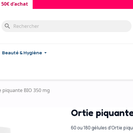
d'achat
search
Beauté & Hygiène
e piquante BIO 350 mg
Ortie piquant
60 ou 180 gélules d'Ortie pi