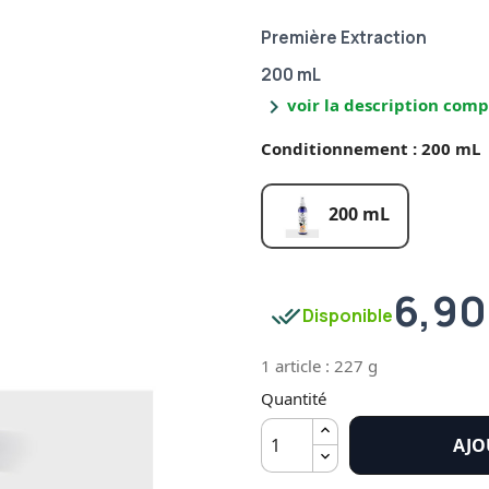
Première Extraction
200 mL
chevron_right
voir la description comp
Conditionnement : 200 mL
200 mL
6,90
done_all
Disponible
1 article : 227 g
Quantité
AJO