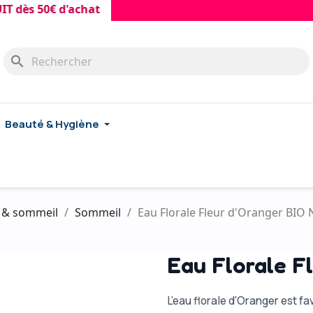
 50€ d'achat
search
Beauté & Hygiène
l & sommeil
Sommeil
Eau Florale Fleur d'Oranger BIO
Eau Florale F
L’eau florale d'Oranger est f