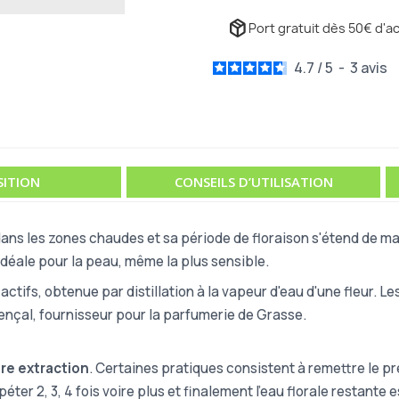
package_2
Port gratuit dès 50€ d'ac
4.7
/
5
-
3
avis
ITION
CONSEILS D’UTILISATION
ans les zones chaudes et sa période de floraison s'étend de mars
idéale pour la peau, même la plus sensible.
ifs, obtenue par distillation à la vapeur d'eau d'une fleur. Le
vençal, fournisseur pour la parfumerie de Grasse.
re extraction
. Certaines pratiques consistent à remettre le pre
épéter 2, 3, 4 fois voire plus et finalement l'eau florale resta