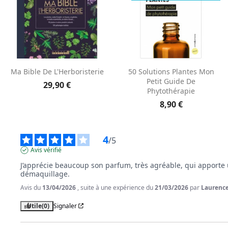
Aperçu rapide
Aperçu rapide


Ma Bible De L'Herboristerie
50 Solutions Plantes Mon
Petit Guide De
29,90 €
Phytothérapie
8,90 €
4
/
5
Avis vérifié
J’apprécie beaucoup son parfum, très agréable, qui apporte u
démaquillage.
Avis du
13/04/2026
, suite à une expérience du
21/03/2026
par
Laurence
Utile
(0)
Signaler