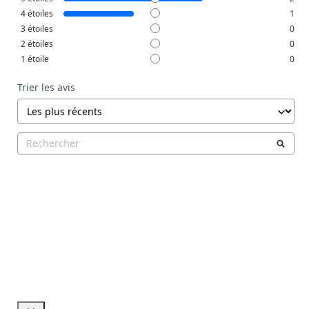
4
étoiles
1
3
étoiles
0
2
étoiles
0
1
étoile
0
Trier les avis