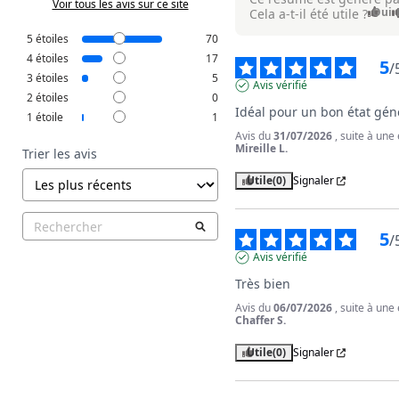
Voir tous les avis sur ce site
Oui
Cela a-t-il été utile ?
5
étoiles
70
4
étoiles
17
5
/
3
étoiles
5
Avis vérifié
2
étoiles
0
Idéal pour un bon état gén
1
étoile
1
Avis du
31/07/2026
, suite à un
Mireille L.
Trier les avis
Utile
(0)
Signaler
5
/
Avis vérifié
Très bien
Avis du
06/07/2026
, suite à un
Chaffer S.
Utile
(0)
Signaler