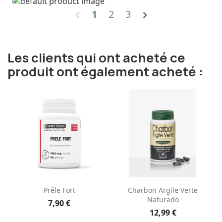
1
2
3
chevron_left
chevron_right
Les clients qui ont acheté ce
produit ont également acheté :
Prêle Fort
Charbon Argile Verte
Naturado
7,90 €
12,99 €