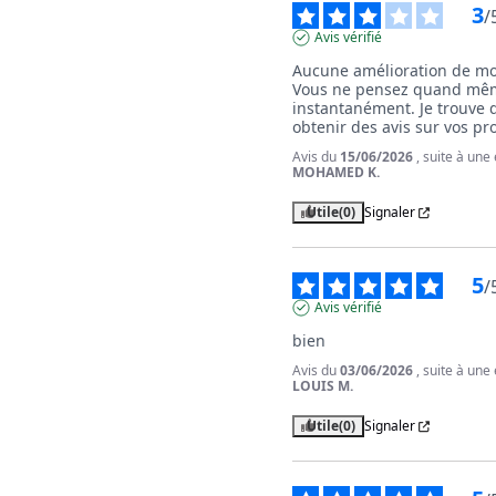
3
/
Avis vérifié
Aucune amélioration de mon
Vous ne pensez quand même 
instantanément. Je trouve 
obtenir des avis sur vos pr
Avis du
15/06/2026
, suite à un
MOHAMED K.
Utile
(0)
Signaler
5
/
Avis vérifié
bien
Avis du
03/06/2026
, suite à un
LOUIS M.
Utile
(0)
Signaler