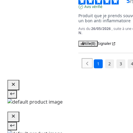
5
/
Avis vérifié
Produit que je prends souve
un bon anti inflammatoire
Avis du
26/05/2026
, suite à un
N.
Utile
(0)
Signaler
1
2
3