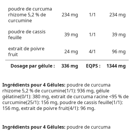
poudre de curcuma
rhizome 5,2 % de
234 mg
1/1
234 mg
curcumine
poudre de cassis
39 mg
1/1
39 mg
feuille
extrait de poivre
24 mg
4/1
96 mg
fruit
Dosage par gélule :
336 mg
EQPS :
1344 mg
Ingrédients pour 4 Gélules:
poudre de curcuma
rhizome 5,2 % de curcumine(1/1): 936 mg, gélule
gélatine(0/1): 380 mg, extrait de curcuma racine <95 % de
curcumine(25/1): 156 mg, poudre de cassis feuille(1/1):
156 mg, extrait de poivre fruit(4/1): 96 mg.
Ingrédients pour 4 Gélules:
poudre de curcuma