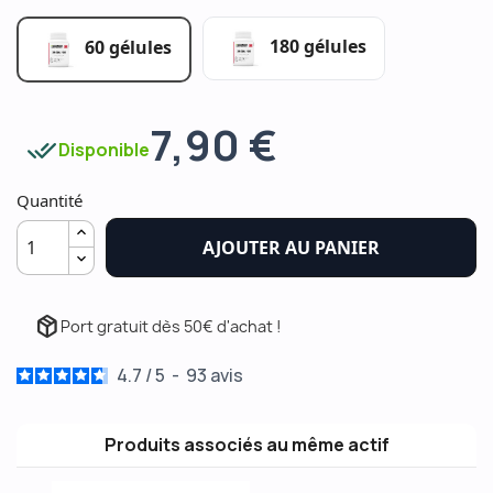
180 gélules
60 gélules
7,90 €
done_all
Disponible
Quantité
AJOUTER AU PANIER
package_2
Port gratuit dès 50€ d'achat !
4.7
/
5
-
93
avis
Produits associés au même actif