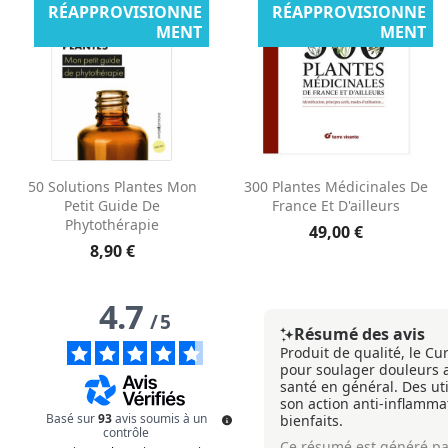
RÉAPPROVISIONNE
RÉAPPROVISIONNE
MENT
MENT
50 Solutions Plantes Mon
300 Plantes Médicinales De
Petit Guide De
France Et D'ailleurs
Phytothérapie
49,00 €
8,90 €
4.7
/
5
Résumé des avis
Produit de qualité, le C
pour soulager douleurs ar
santé en général. Des uti
son action anti-inflamma
Basé sur
93
avis soumis à un
bienfaits.
contrôle
Ce résumé est généré pa