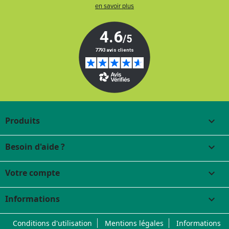
en savoir plus
Produits

Besoin d'aide ?

Votre compte

Informations
keyboard_arrow_down
Conditions d'utilisation
Mentions légales
Informations