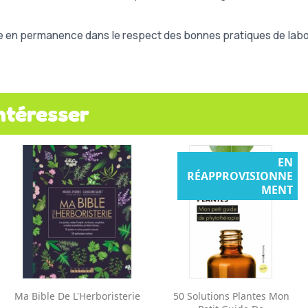
e en permanence dans le respect des bonnes pratiques de labor
ntéresser
EN
RÉAPPROVISIONNE
MENT
Aperçu rapide
Aperçu rapide


Ma Bible De L'Herboristerie
50 Solutions Plantes Mon