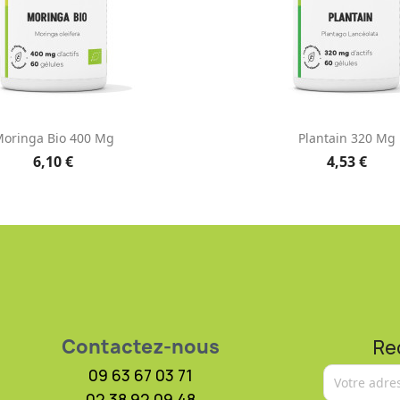
Aperçu rapide
Aperçu rapid


oringa Bio 400 Mg
Plantain 320 Mg
6,10 €
4,53 €
Contactez-nous
Re
09 63 67 03 71
02 38 92 09 48