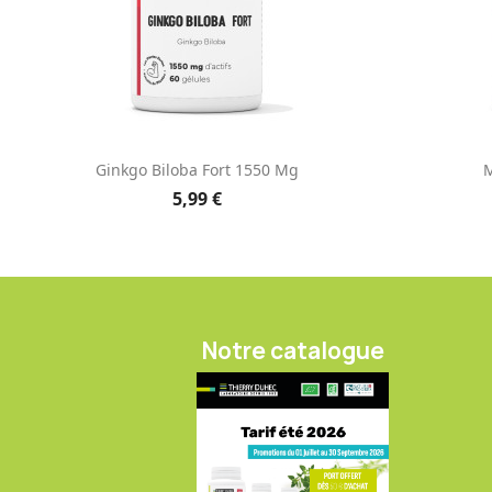
Aperçu rapide

Ginkgo Biloba Fort 1550 Mg
M
5,99 €
Notre catalogue