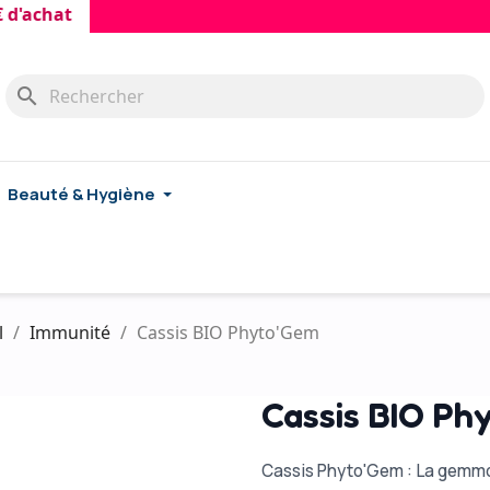
hat
search
Beauté & Hygiène
l
Immunité
Cassis BIO Phyto'Gem
Cassis BIO Ph
Cassis Phyto'Gem : La gemmo