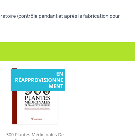
atoire (contrôle pendant et après la fabrication pour
EN
RÉAPPROVISIONNE
MENT
Aperçu rapide

300 Plantes Médicinales De