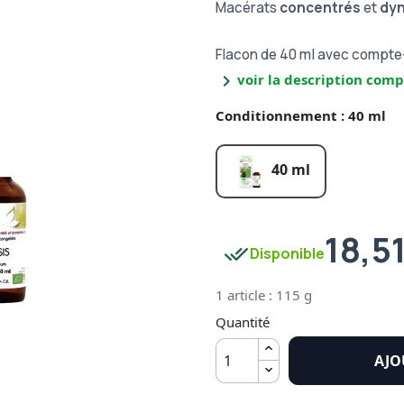
Macérats
concentrés
et
dy
Flacon de 40 ml avec compt
chevron_right
voir la description comp
Conditionnement : 40 ml
40 ml
18,5
done_all
Disponible
1 article : 115 g
Quantité
AJO