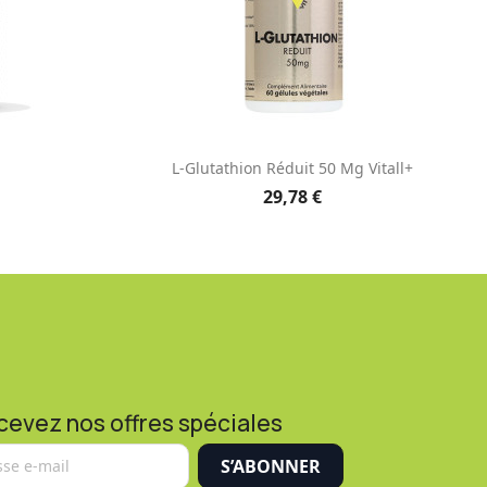
e
Aperçu rapide

L-Glutathion Réduit 50 Mg Vitall+
29,78 €
cevez nos offres spéciales