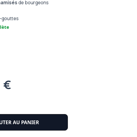
namisés
de bourgeons
e-gouttes
lète
1 €
UTER AU PANIER