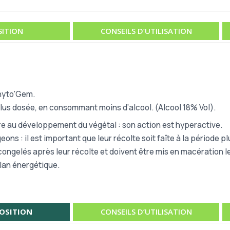
ITION
CONSEILS D’UTILISATION
Phyto'Gem.
us dosée, en consommant moins d’alcool. (Alcool 18% Vol).
re au développement du végétal : son action est hyperactive.
ns : il est important que leur récolte soit faîte à la période p
e congelés après leur récolte et doivent être mis en macération l
plan énergétique.
OSITION
CONSEILS D’UTILISATION