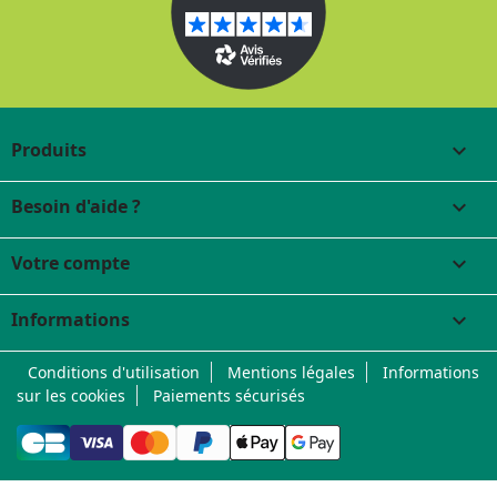
Produits

Besoin d'aide ?

Votre compte

Informations
keyboard_arrow_down
Conditions d'utilisation
Mentions légales
Informations
sur les cookies
Paiements sécurisés