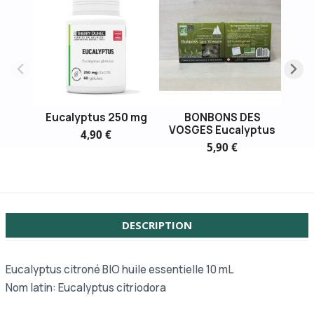
Eucalyptus 250 mg
BONBONS DES
Euc
VOSGES Eucalyptus
BIO
4,90 €
5,90 €
DESCRIPTION
Eucalyptus citroné BIO huile essentielle 10 mL
Nom latin: Eucalyptus citriodora