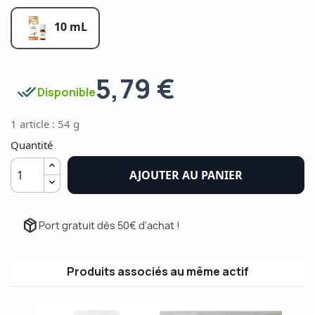
10 mL
5,79 €
done_all
Disponible
1 article : 54 g
Quantité
AJOUTER AU PANIER
package_2
Port gratuit dès 50€ d'achat !
Produits associés au même actif