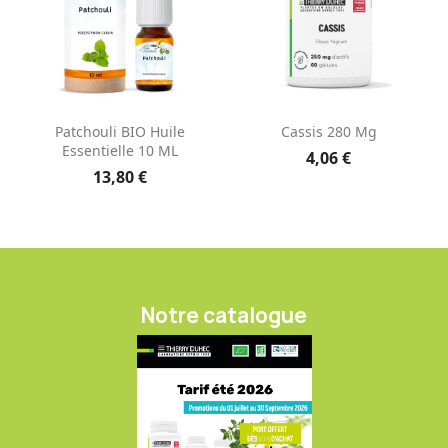
Patchouli BIO Huile
Cassis 280 Mg
Essentielle 10 ML
4,06 €
13,80 €
Notre catalogue