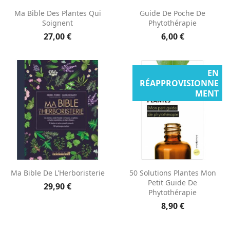
Ma Bible Des Plantes Qui
Guide De Poche De
Soignent
Phytothérapie
27,00 €
6,00 €
EN
RÉAPPROVISIONNE
MENT
Ma Bible De L'Herboristerie
50 Solutions Plantes Mon
Petit Guide De
29,90 €
Phytothérapie
8,90 €