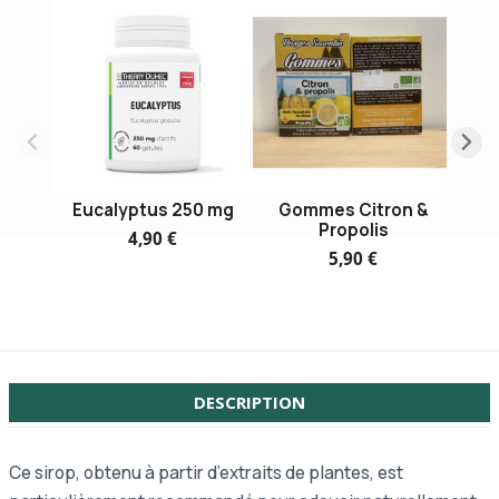
Eucalyptus 250 mg
Gommes Citron &
Pa
Propolis
hui
4,90 €
5,90 €
DESCRIPTION
Ce sirop, obtenu à partir d’extraits de plantes, est