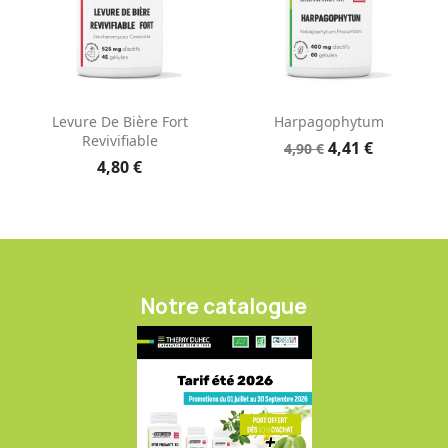
Levure De Bière Fort
Harpagophytum
Revivifiable
4,41 €
4,90 €
4,80 €
Notre catalogue