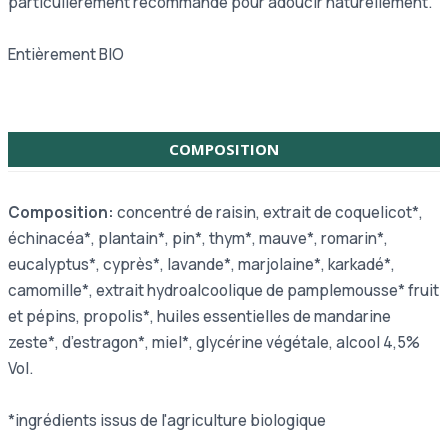
particulièrement recommandé pour adoucir naturellement.
Entièrement BIO
COMPOSITION
Composition:
concentré de raisin, extrait de coquelicot*,
échinacéa*, plantain*, pin*, thym*, mauve*, romarin*,
eucalyptus*, cyprès*, lavande*, marjolaine*, karkadé*,
camomille*, extrait hydroalcoolique de pamplemousse* fruit
et pépins, propolis*, huiles essentielles de mandarine
zeste*, d’estragon*, miel*, glycérine végétale, alcool 4,5%
Vol.
*ingrédients issus de l'agriculture biologique