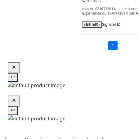
sans avis
Avis du
08/07/2014
, suite à une
expérience du
16/04/2014
par
A
Utile
(0)
Signaler
1