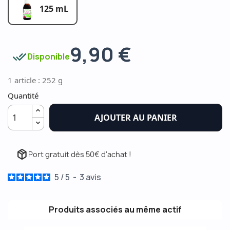
125 mL
9,90 €
done_all
Disponible
1 article : 252 g
Quantité
AJOUTER AU PANIER
package_2
Port gratuit dès 50€ d'achat !
5
/
5
-
3
avis
Produits associés au même actif