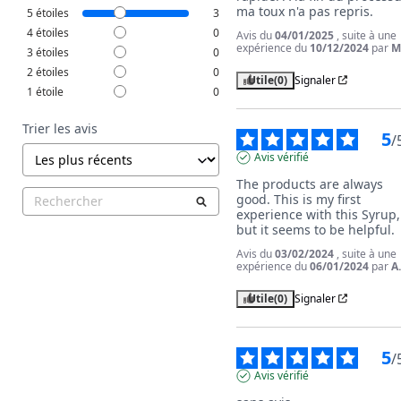
ma toux n'a pas repris.
5
étoiles
3
4
étoiles
0
Avis du
04/01/2025
, suite à une
expérience du
10/12/2024
par
M
3
étoiles
0
2
étoiles
0
Utile
(0)
Signaler
1
étoile
0
Trier les avis
5
/
Avis vérifié
The products are always 
good. This is my first 
experience with this Syrup, 
but it seems to be helpful.
Avis du
03/02/2024
, suite à une
expérience du
06/01/2024
par
A
Utile
(0)
Signaler
5
/
Avis vérifié