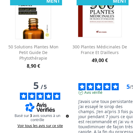
MENT
MENT
50 Solutions Plantes Mon
300 Plantes Médicinales De
Petit Guide De
France Et D'ailleurs
Phytothérapie
49,00 €
8,90 €
5
5
/
5
/
Avis vérifié
J'avais une toux persistante 
j'ai essayé le sirop des 
champs. J'en ai’pris 3 fois pa
Basé sur
3
avis soumis à un
jour pendant 7 jours ce qui 
contrôle
est recommandé et j'ai vu m
Voir tous les avis sur ce site
touxdiminuer de façon très 
rapide. A la fin du processu