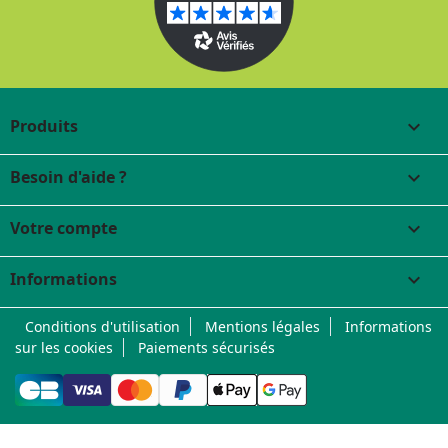
Produits

Besoin d'aide ?

Votre compte

Informations
keyboard_arrow_down
Conditions d'utilisation
Mentions légales
Informations
sur les cookies
Paiements sécurisés