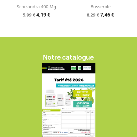
Schizandra 400 Mg
Busserole
4,19 €
7,46 €
5,99 €
8,29 €
Notre catalogue