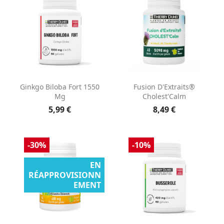
Ginkgo Biloba Fort 1550
Fusion D'Extraits®
Mg
Cholest'Calm
5,99 €
8,49 €
-30%
-10%
EN
RÉAPPROVISIONN
EMENT