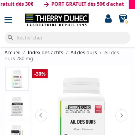
it dès 30€
PORT GRATUIT dès 50€ d'achat
arrow_forward
0
search
Accueil
Index des actifs
Ail des ours
Ail des
ours 280 mg
-30%