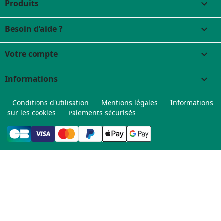
Produits

Besoin d'aide ?

Votre compte

Informations
keyboard_arrow_down
Conditions d'utilisation
Mentions légales
Informations
sur les cookies
Paiements sécurisés