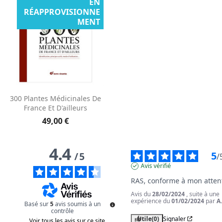
EN
RÉAPPROVISIONNE
MENT
300 Plantes Médicinales De
France Et D'ailleurs
49,00 €
4.4
5
/
5
/
Avis vérifié
RAS, conforme à mon atten
Avis du
28/02/2024
, suite à une
expérience du
01/02/2024
par
A
Basé sur
5
avis soumis à un
contrôle
Utile
(0)
Signaler
Voir tous les avis sur ce site