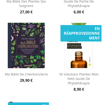
Ma Bible Des Plantes Qui
Guide De Poche De
Soignent
Phytothérapie
27,00 €
6,00 €
EN
RÉAPPROVISIONNE
MENT
Ma Bible De L'Herboristerie
50 Solutions Plantes Mon
Petit Guide De
29,90 €
Phytothérapie
8,90 €