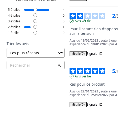
5
étoiles
4
2
/
4
étoiles
0
Avis vérifié
3
étoiles
0
2
étoiles
1
Pour l’instant rien d’apparen
1
étoile
0
sur la tension
Avis du
19/02/2023
, suite à une
Trier les avis
expérience du
19/01/2023
par
A
Utile
(0)
Signaler
5
/
Avis vérifié
Ras pour ce produit
Avis du
22/01/2023
, suite à une
expérience du
25/12/2022
par
A
Utile
(0)
Signaler