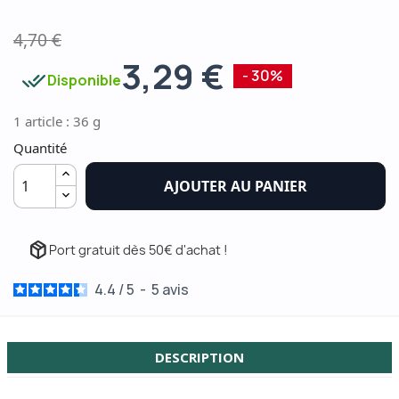
4,70 €
3,29 €
done_all
- 30%
Disponible
1 article : 36 g
Quantité
AJOUTER AU PANIER
package_2
Port gratuit dès 50€ d'achat !
4.4
/
5
-
5
avis
DESCRIPTION