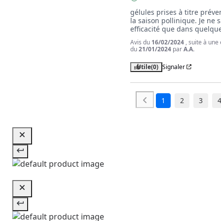
gélules prises à titre préven
la saison pollinique. Je ne s
efficacité que dans quelque
Avis du
16/02/2024
, suite à une
du
21/01/2024
par
A.A.
Utile
(0)
Signaler
1
2
3