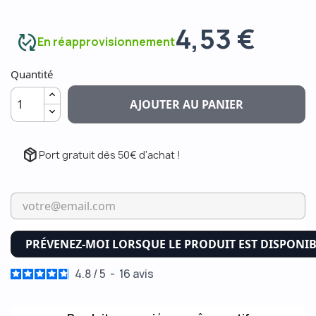
4,53 €
published_with_changes
En réapprovisionnement
Quantité
AJOUTER AU PANIER
package_2
Port gratuit dès 50€ d'achat !
PRÉVENEZ-MOI LORSQUE LE PRODUIT EST DISPONI
4.8
/
5
-
16
avis