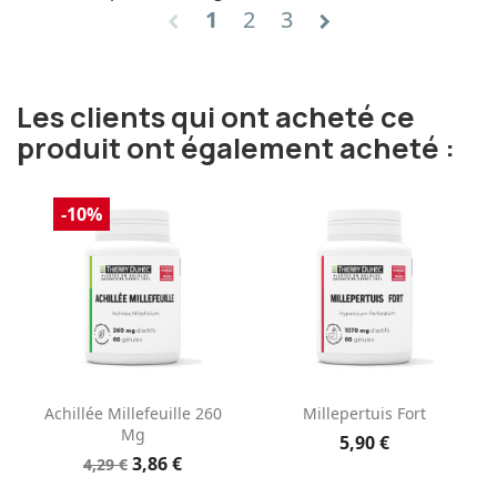
1
2
3
chevron_left
chevron_right
Les clients qui ont acheté ce
produit ont également acheté :
-10%
Achillée Millefeuille 260
Millepertuis Fort
Mg
5,90 €
3,86 €
4,29 €