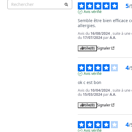
5
/
Avis vérifié
Semble être bien efficace co
allergies.
Avis du
16/08/2024
, suite à une
du
17/07/2024
par
A.A.
Utile
(0)
Signaler
4
/
Avis vérifié
ok c est bon
Avis du
10/04/2024
, suite à une
du
15/03/2024
par
A.A.
Utile
(0)
Signaler
4
/
Avis vérifié