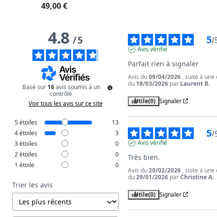
49,00 €
4.8
5
/
5
/
Avis vérifié
Parfait rien à signaler
Avis du
09/04/2026
, suite à une
du
18/03/2026
par
Laurent B.
Basé sur
16
avis soumis à un
contrôle
Utile
(0)
Signaler
Voir tous les avis sur ce site
5
étoiles
13
5
/
4
étoiles
3
Avis vérifié
3
étoiles
0
2
étoiles
0
Très bien.
1
étoile
0
Avis du
20/02/2026
, suite à une
du
29/01/2026
par
Christine A.
Trier les avis
Utile
(0)
Signaler