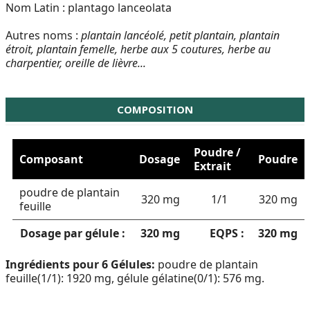
Nom Latin : plantago lanceolata
Autres noms :
plantain lancéolé, petit plantain, plantain
étroit, plantain femelle, herbe aux 5 coutures, herbe au
charpentier, oreille de lièvre...
COMPOSITION
Poudre /
Composant
Dosage
Poudre
Extrait
poudre de plantain
320 mg
1/1
320 mg
feuille
Dosage par gélule :
320 mg
EQPS :
320 mg
Ingrédients pour 6 Gélules:
poudre de plantain
feuille(1/1): 1920 mg, gélule gélatine(0/1): 576 mg.