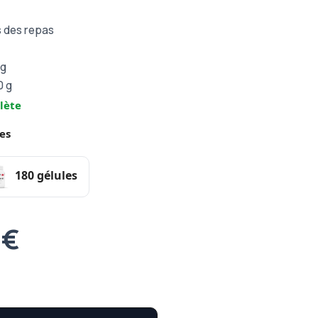
s des repas
 g
0 g
lète
es
180 gélules
 €