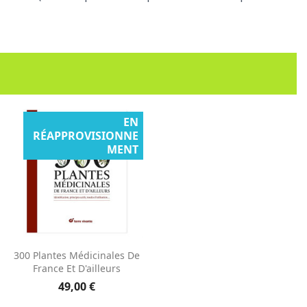
EN
RÉAPPROVISIONNE
MENT
Aperçu rapide

300 Plantes Médicinales De
France Et D'ailleurs
49,00 €