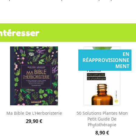
ntéresser
EN
RÉAPPROVISIONNE
MENT
Aperçu rapide
Aperçu rapide


Ma Bible De L'Herboristerie
50 Solutions Plantes Mon
Petit Guide De
29,90 €
Phytothérapie
8,90 €