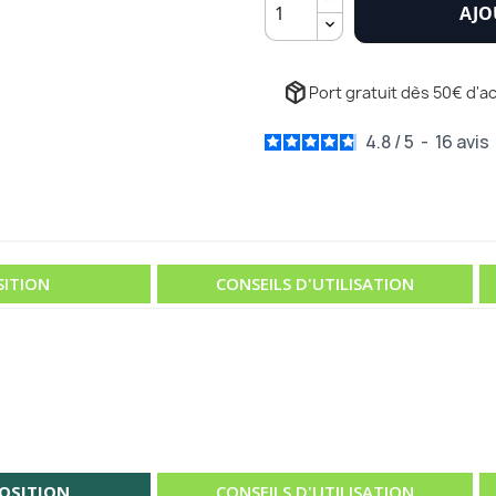
AJO
package_2
Port gratuit dès 50€ d'ac
4.8
/
5
-
16
avis
ITION
CONSEILS D'UTILISATION
OSITION
CONSEILS D'UTILISATION