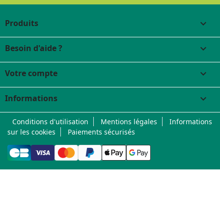
Produits

Besoin d'aide ?

Votre compte

Informations
keyboard_arrow_down
Conditions d'utilisation
Mentions légales
Informations
sur les cookies
Paiements sécurisés