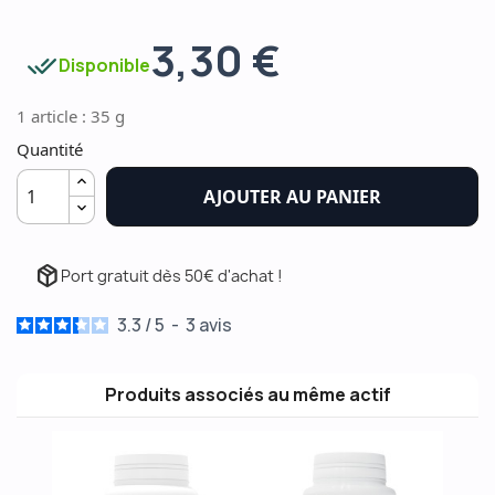
3,30 €
done_all
Disponible
1 article : 35 g
Quantité
AJOUTER AU PANIER
package_2
Port gratuit dès 50€ d'achat !
3.3
/
5
-
3
avis
Produits associés au même actif