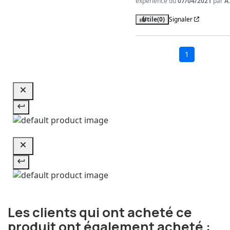
expérience du
07/04/2021
par
A
Utile
(0)
Signaler
1
Les clients qui ont acheté ce
produit ont également acheté :