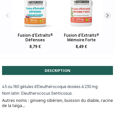
Fusion d'Extraits®
Fusion d'Extraits®
Fu
Défenses
Mémoire Forte
Mén
8,79 €
8,49 €
DESCRIPTION
45 ou
180 gélules d'Eleuthérocoque dosées à 230 mg.
Nom latin: Eleutherococus Senticosus.
Autres noms : ginseng sibérien, buisson du diable, racine
de la taïga...