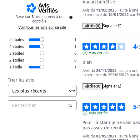
Aucun bénéfice
Avis du
11/02/2025
, suite à une
expérience du
10/01/2025
par
T.
Basé sur
3
avis soumis à un
contrôle
Utile
(0)
Signaler
Voir tous les avis sur ce site
5
étoiles
1
4
/
4
étoiles
1
Avis vérifié
3
étoiles
0
2
étoiles
0
bien
1
étoile
1
Avis du
24/11/2023
, suite à une
expérience du
29/10/2023
par
A
Trier les avis
Utile
(0)
Signaler
5
/
Avis vérifié
Pour l'instant je ne sais pas,
pas assez de recul
Avis du
03/05/2021
, suite à une