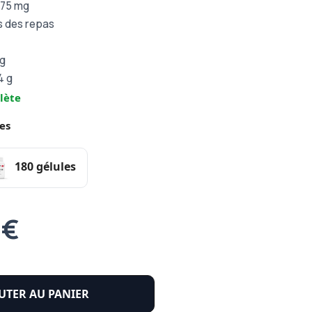
1175 mg
rs des repas
 g
64 g
lète
es
180 gélules
 €
UTER AU PANIER