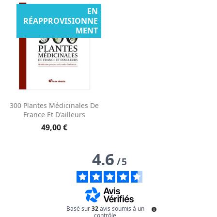
EN
RÉAPPROVISIONNE
MENT
Aperçu rapide

300 Plantes Médicinales De
France Et D'ailleurs
49,00 €
4.6
/
5
Basé sur
32
avis soumis à un
contrôle