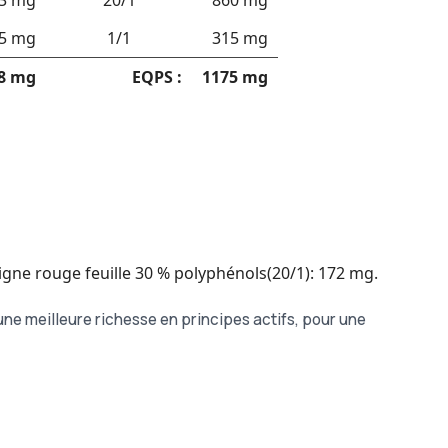
3 mg
20/1
860 mg
5 mg
1/1
315 mg
8 mg
EQPS :
1175 mg
vigne rouge feuille 30 % polyphénols(20/1): 172 mg.
 une meilleure richesse en principes actifs, pour une