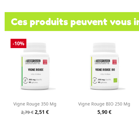
Ces produits peuvent vous i
-10%
Aperçu rapide
Aperçu rapide


Vigne Rouge 350 Mg
Vigne Rouge BIO 250 Mg
2,51 €
5,90 €
2,79 €