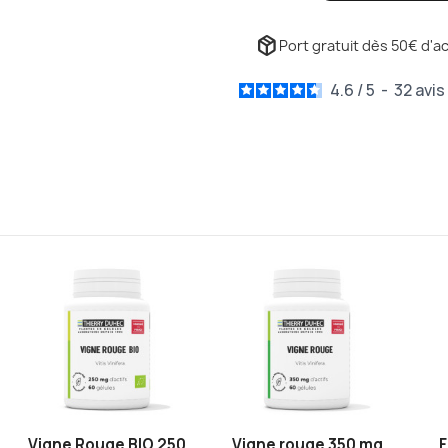
package_2
Port gratuit dès 50€ d'ac
4.6
/
5
-
32
avis
Vigne Rouge BIO 250
Vigne rouge 350 mg
F