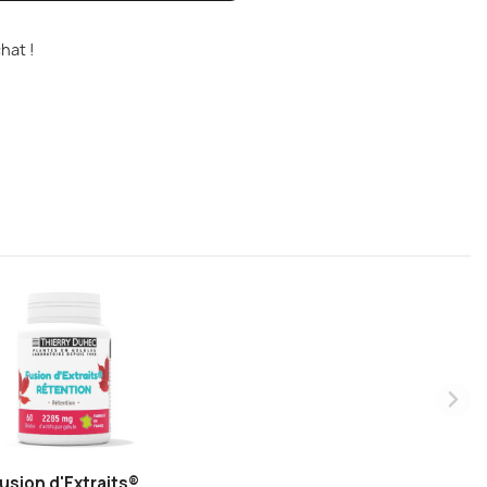
hat !
usion d'Extraits®