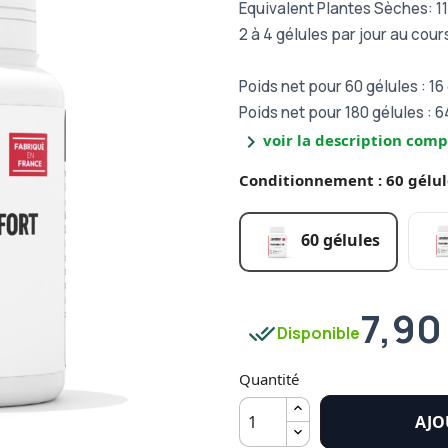
Equivalent Plantes Sèches: 
2 à 4 gélules par jour au cou
Poids net pour 60 gélules : 16
Poids net pour 180 gélules : 
chevron_right
voir la description comp
Conditionnement : 60 gélul
60 gélules
7,90
done_all
Disponible
Quantité
AJO