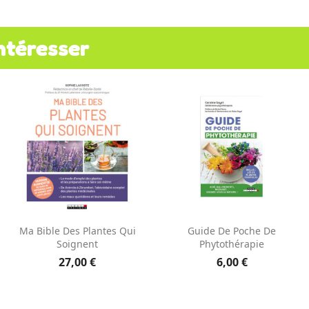
ntéresser
Aperçu rapide
Aperçu rapide


Ma Bible Des Plantes Qui
Guide De Poche De
Soignent
Phytothérapie
27,00 €
6,00 €