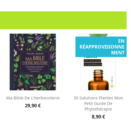
EN
RÉAPPROVISIONNE
MENT
Aperçu rapide
Aperçu rapide


Ma Bible De L'Herboristerie
50 Solutions Plantes Mon
Petit Guide De
29,90 €
Phytothérapie
8,90 €