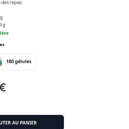
s des repas
 g
49 g
lète
es
180 gélules
 €
UTER AU PANIER