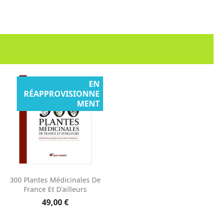
EN
RÉAPPROVISIONNE
MENT
Aperçu rapide

300 Plantes Médicinales De
France Et D'ailleurs
49,00 €