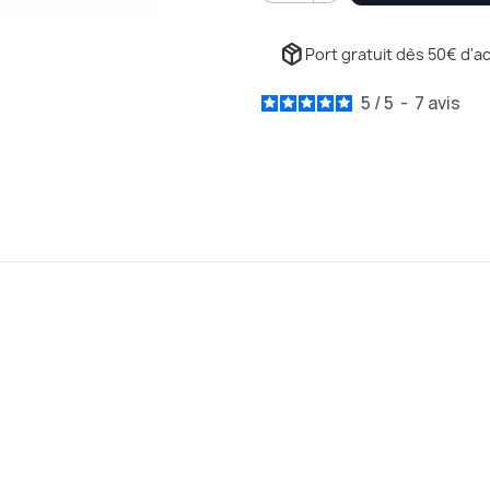
package_2
Port gratuit dès 50€ d'ac
5
/
5
-
7
avis