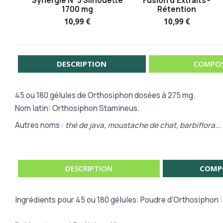
Synergie N°3 Silhouette
Fusion d'Extraits®
1700 mg
Rétention
10,99 €
10,99 €
DESCRIPTION
COMPOS
45 ou
180 gélules de Orthosiphon dosées à 275 mg.
Nom latin: Orthosiphon Stamineus.
Autres noms :
thé de java, moustache de chat, barbiflora...
DESCRIPTION
COMP
Ingrédients pour
45 ou
180 gélules: Poudre d'Orthosiphon :