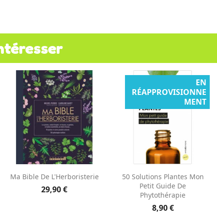
ntéresser
EN
RÉAPPROVISIONNE
MENT
Aperçu rapide
Aperçu rapide


Ma Bible De L'Herboristerie
50 Solutions Plantes Mon
Petit Guide De
29,90 €
Phytothérapie
8,90 €