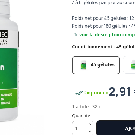
3 à 6 gélules par jour au cour
Poids net pour 45 gélules : 12
Poids net pour 180 gélules : 
chevron_right
voir la description comp
Conditionnement : 45 gélul
45 gélules
2,91
done_all
Disponible
1 article : 38 g
Quantité
AJO