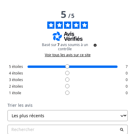
5
/
5
Basé sur
7
avis soumis à un
contrôle
Voir tous les avis sur ce site
5
étoiles
7
4
étoiles
0
3
étoiles
0
2
étoiles
0
1
étoile
0
Trier les avis