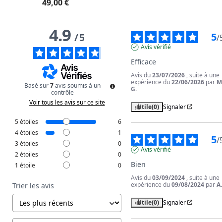
49,00 €
4.9
5
/
5
/
Avis vérifié
Efficace
Avis du
23/07/2026
, suite à une
expérience du
22/06/2026
par
M
Basé sur
7
avis soumis à un
G.
contrôle
Voir tous les avis sur ce site
Utile
(0)
Signaler
5
étoiles
6
4
étoiles
1
5
/
3
étoiles
0
Avis vérifié
2
étoiles
0
Bien
1
étoile
0
Avis du
03/09/2024
, suite à une
expérience du
09/08/2024
par
A
Trier les avis
Utile
(0)
Signaler