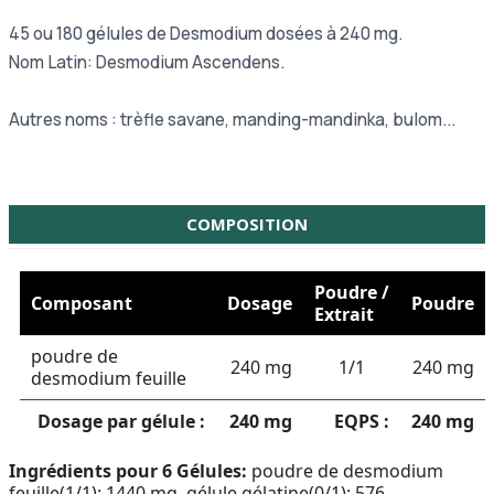
45 ou
180 gélules de Desmodium dosées à 240 mg.
Nom Latin: Desmodium Ascendens.
Autres noms : trèfle savane, manding-mandinka, bulom...
COMPOSITION
Poudre /
Composant
Dosage
Poudre
Extrait
poudre de
240 mg
1/1
240 mg
desmodium feuille
Dosage par gélule :
240 mg
EQPS :
240 mg
Ingrédients pour 6 Gélules:
poudre de desmodium
feuille(1/1): 1440 mg, gélule gélatine(0/1): 576 .