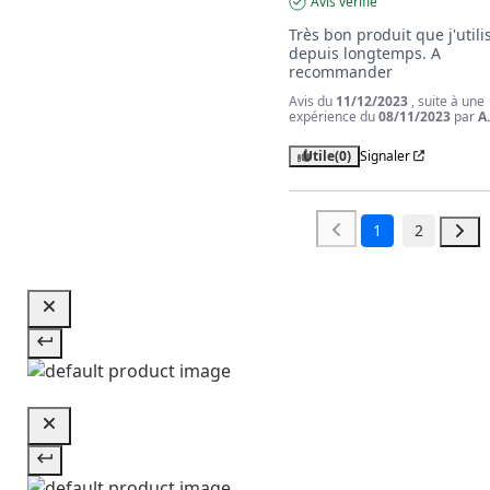
Avis vérifié
Très bon produit que j'utilis
depuis longtemps. A 
recommander
Avis du
11/12/2023
, suite à une
expérience du
08/11/2023
par
A
Utile
(0)
Signaler
1
2