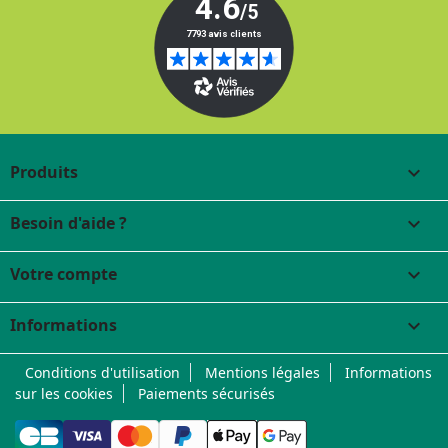
Produits

Besoin d'aide ?

Votre compte

Informations
keyboard_arrow_down
Conditions d'utilisation
Mentions légales
Informations
sur les cookies
Paiements sécurisés