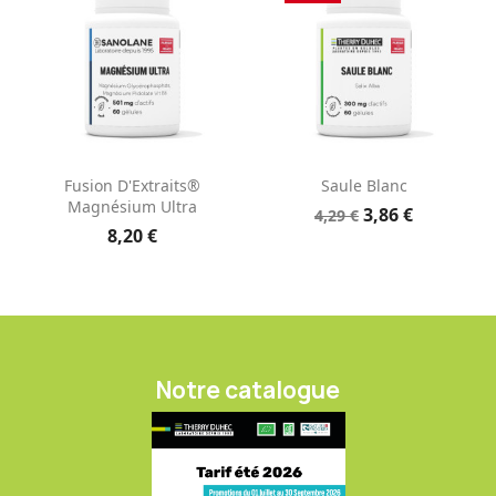
Fusion D'Extraits®
Saule Blanc
Magnésium Ultra
3,86 €
4,29 €
8,20 €
Notre catalogue