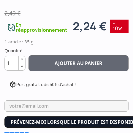
2,49 €
2,24 €
-
En
published_with_changes
10%
réapprovisionnement
1 article : 35 g
Quantité
AJOUTER AU PANIER
package_2
Port gratuit dès 50€ d'achat !
PRÉVENEZ-MOI LORSQUE LE PRODUIT EST DISPONI