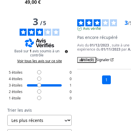
49,00 €
3
3
/
5
/
Avis vérifié
Pas encore récupéré
Avis du
01/12/2023
, suite à une
expérience du
01/11/2023
par
A
Basé sur
1
avis soumis à un
contrôle
Utile
(0)
Signaler
Voir tous les avis sur ce site
5
étoiles
0
4
étoiles
0
1
3
étoiles
1
2
étoiles
0
1
étoile
0
Trier les avis