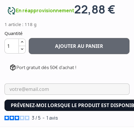
22,88 €
published_with_changes
En réapprovisionnement
1 article : 118 g
Quantité
AJOUTER AU PANIER
package_2
Port gratuit dès 50€ d'achat !
PRÉVENEZ-MOI LORSQUE LE PRODUIT EST DISPONI
3
/
5
-
1
avis