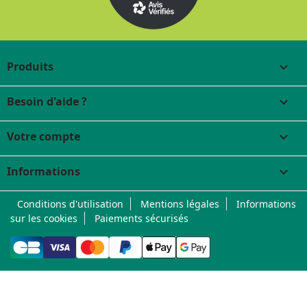
Produits

Besoin d'aide ?

Votre compte

Informations
keyboard_arrow_down
Conditions d'utilisation
Mentions légales
Informations
sur les cookies
Paiements sécurisés