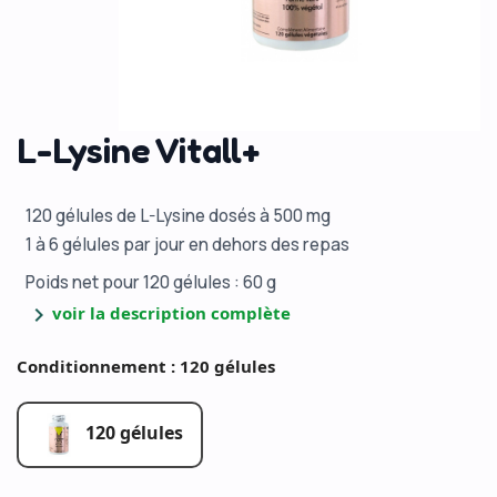
L-Lysine Vitall+
120 gélules de L-Lysine dosés à 500 mg
1 à 6 gélules par jour en dehors des repas
Poids net pour 120 gélules : 60 g
chevron_right
voir la description complète
Conditionnement : 120 gélules
120 gélules