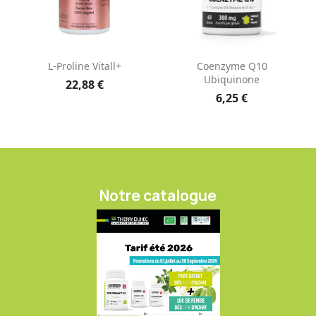
L-Proline Vitall+
Coenzyme Q10
Ubiquinone
22,88 €
6,25 €
Notre catalogue