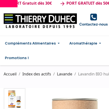
PORT Gratuit dès 30€
PORT GRATUIT dès 50€ d'ac
arrow_forward
Contactez-nous
Compléments Alimentaires
Aromathérapie
Promotions !
Accueil
Index des actifs
Lavande
Lavandin BIO hui