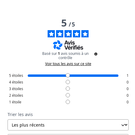
5
/
5
Basé sur
1
avis soumis à un
contrôle
Voir tous les avis sur ce site
5
étoiles
1
4
étoiles
0
3
étoiles
0
2
étoiles
0
1
étoile
0
Trier les avis