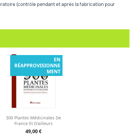
atoire (contrôle pendant et après la fabrication pour
EN
RÉAPPROVISIONNE
MENT
Aperçu rapide

300 Plantes Médicinales De
France Et D'ailleurs
49,00 €