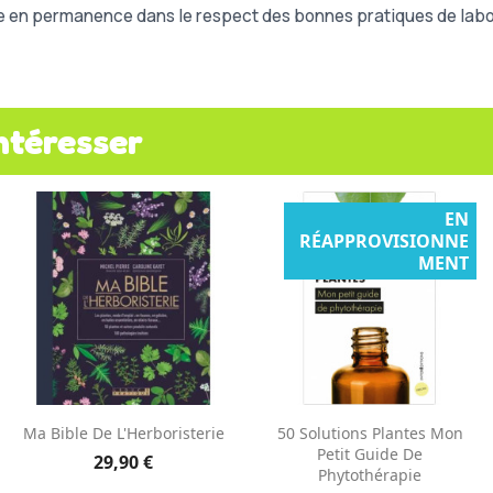
e en permanence dans le respect des bonnes pratiques de labor
ntéresser
EN
RÉAPPROVISIONNE
MENT
Aperçu rapide
Aperçu rapide


Ma Bible De L'Herboristerie
50 Solutions Plantes Mon
Petit Guide De
29,90 €
Phytothérapie