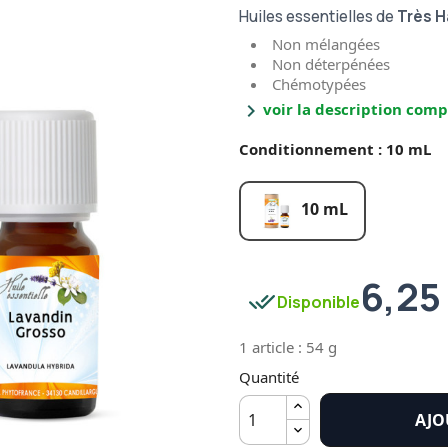
Huiles essentielles de
Très H
Non mélangées
Non déterpénées
Chémotypées
chevron_right
voir la description comp
Conditionnement : 10 mL
10 mL
6,25
done_all
Disponible
1 article : 54 g
Quantité
AJO