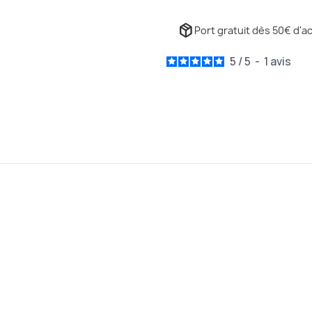
package_2
Port gratuit dès 50€ d'ac
5
/
5
-
1
avis