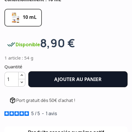
10 mL
8,90 €
done_all
Disponible
1 article : 54 g
Quantité
AJOUTER AU PANIER
package_2
Port gratuit dès 50€ d'achat !
5
/
5
-
1
avis