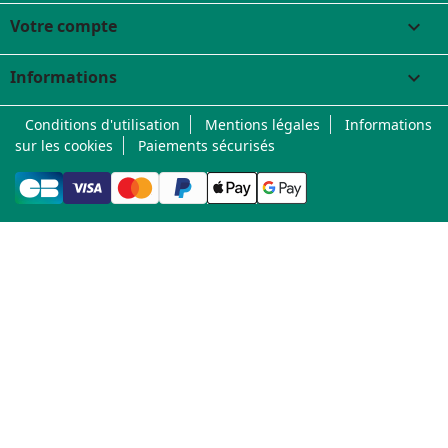
Votre compte

Informations
keyboard_arrow_down
Conditions d'utilisation
Mentions légales
Informations
sur les cookies
Paiements sécurisés