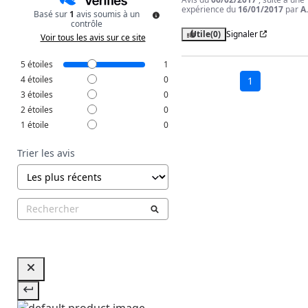
expérience du
16/01/2017
par
A
Basé sur
1
avis soumis à un
contrôle
Utile
(0)
Signaler
Voir tous les avis sur ce site
5
étoiles
1
4
étoiles
0
1
3
étoiles
0
2
étoiles
0
1
étoile
0
Trier les avis