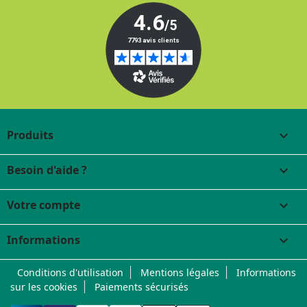
Produits

Besoin d'aide ?

Votre compte

Informations
keyboard_arrow_down
Conditions d'utilisation
Mentions légales
Informations
sur les cookies
Paiements sécurisés