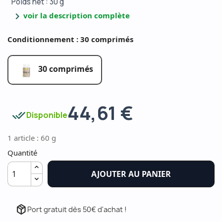
Poids net : 30 g
chevron_right
voir la description complète
Conditionnement : 30 comprimés
30 comprimés
44,61 €
done_all
Disponible
1 article : 60 g
Quantité
AJOUTER AU PANIER
package_2
Port gratuit dès 50€ d'achat !