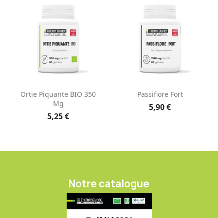
Ortie Piquante BIO 350
Passiflore Fort
Mg
5,90 €
5,25 €
Notre catalogue