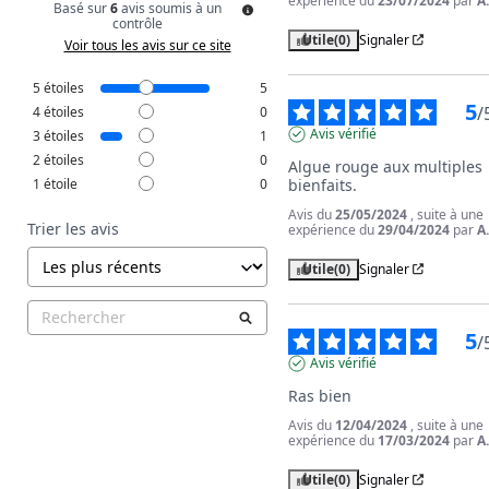
expérience du
23/07/2024
par
A
Basé sur
6
avis soumis à un
contrôle
Utile
(0)
Signaler
Voir tous les avis sur ce site
5
étoiles
5
5
/
4
étoiles
0
Avis vérifié
3
étoiles
1
2
étoiles
0
Algue rouge aux multiples 
1
étoile
0
bienfaits.
Avis du
25/05/2024
, suite à une
Trier les avis
expérience du
29/04/2024
par
A
Utile
(0)
Signaler
5
/
Avis vérifié
Ras bien
Avis du
12/04/2024
, suite à une
expérience du
17/03/2024
par
A
Utile
(0)
Signaler