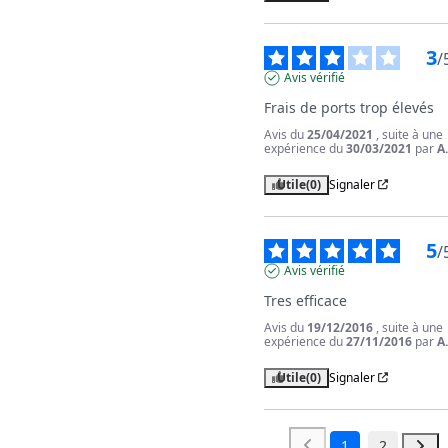
3
/
Avis vérifié
Frais de ports trop élevés
Avis du
25/04/2021
, suite à une
expérience du
30/03/2021
par
A
Utile
(0)
Signaler
5
/
Avis vérifié
Tres efficace
Avis du
19/12/2016
, suite à une
expérience du
27/11/2016
par
A
Utile
(0)
Signaler
1
2