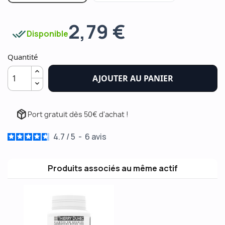
2,79 €
done_all
Disponible
Quantité
AJOUTER AU PANIER
package_2
Port gratuit dès 50€ d'achat !
4.7
/
5
-
6
avis
Produits associés au même actif