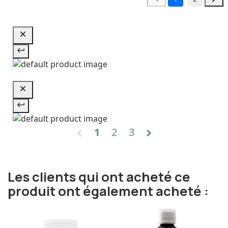
1
2
3
chevron_left
chevron_right
Les clients qui ont acheté ce
produit ont également acheté :