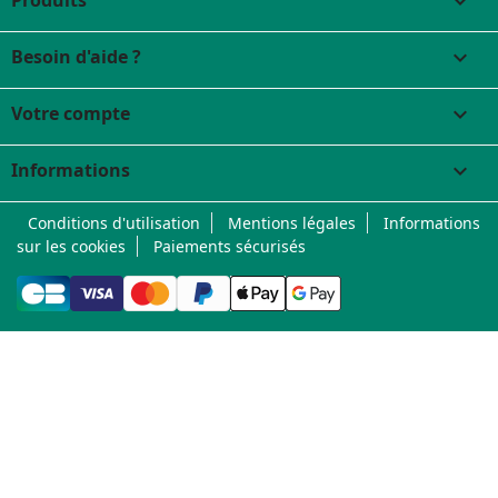

Besoin d'aide ?

Votre compte

Informations
keyboard_arrow_down
Conditions d'utilisation
Mentions légales
Informations
sur les cookies
Paiements sécurisés