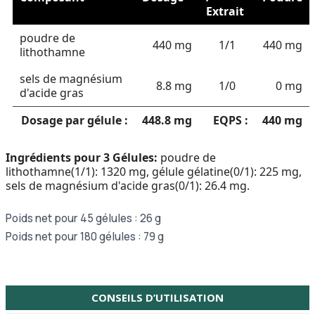
Extrait
poudre de
440 mg
1/1
440 mg
lithothamne
sels de magnésium
8.8 mg
1/0
0 mg
d'acide gras
Dosage par gélule :
448.8 mg
EQPS :
440 mg
Ingrédients pour 3 Gélules:
poudre de
lithothamne(1/1): 1320 mg, gélule gélatine(0/1): 225 mg,
sels de magnésium d'acide gras(0/1): 26.4 mg.
Poids net pour 45 gélules : 26 g
Poids net pour 180 gélules : 79 g
CONSEILS D’UTILISATION