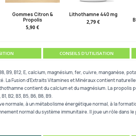
Gommes Citron &
Lithothamne 440 mg
Propolis
B
2,79 €
5,90 €
ITION
CONSEILS D’UTILISATION
, B8, B9, B12, E, calcium, magnésium, fer, cuivre, manganèse, pot
uté. La Fusion d'Extraits Vitamines et Minéraux contient nature
 lithothamne contient du calcium et du magnésium. La propolis pur
B1, B2, B3, B5, B6, B8, B9.
itive normale, à un métabolisme énergétique normal, à la forma
nnement normal du système immunitaire. Il joue un rôle dans le p