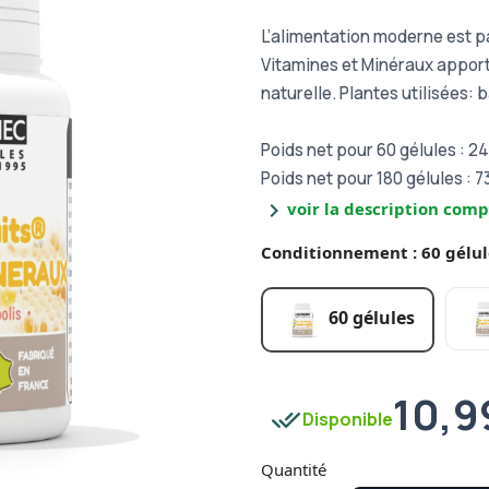
L’alimentation moderne est pa
Vitamines et Minéraux appor
naturelle. Plantes utilisées:
b
Poids net pour 60 gélules : 24
Poids net pour 180 gélules : 7
chevron_right
voir la description comp
Conditionnement : 60 gélul
60 gélules
10,9
done_all
Disponible
Quantité