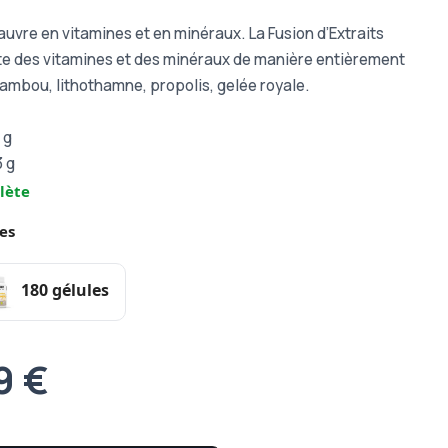
uvre en vitamines et en minéraux. La Fusion d’Extraits
te des vitamines et des minéraux de manière entièrement
ambou, lithothamne, propolis, gelée royale.
 g
3 g
lète
es
180 gélules
9 €