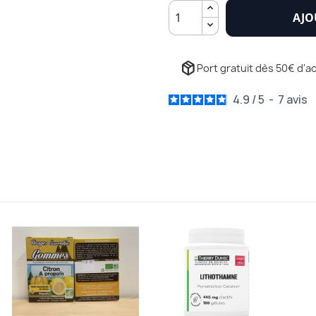
AJO
package_2
Port gratuit dès 50€ d'ac
4.9
/
5
-
7
avis