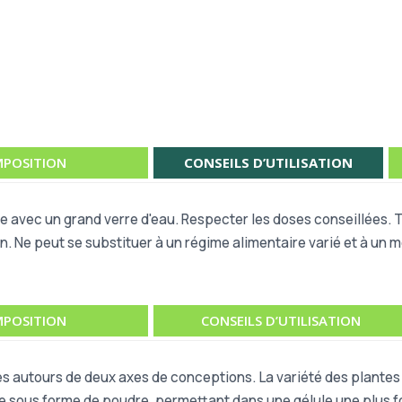
POSITION
CONSEILS D’UTILISATION
ire avec un grand verre d'eau. Respecter les doses conseillées.
on. Ne peut se substituer à un régime alimentaire varié et à un
POSITION
CONSEILS D’UTILISATION
s autours de deux axes de conceptions. La variété des plantes u
ue sous forme de poudre, permettant dans une gélule une plus fo