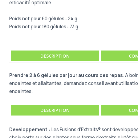
efficacité optimale.
Poids net pour 60 gélules : 24 g
Poids net pour 180 gélules : 73 g
DESCRIPTION
COM
Prendre 2 à 6 gélules par jour au cours des repas
. A bo
enceintes et allaitantes, demandez conseil avant utilisati
enceintes.
DESCRIPTION
COM
Developpement :
Les Fusions d'Extraits® sont developpée
choix porte sur des plantes sous forme d'extraits plutôt q