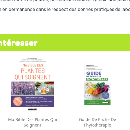
e en permanence dans le respect des bonnes pratiques de labor
ntéresser
Aperçu rapide
Aperçu rapide


Ma Bible Des Plantes Qui
Guide De Poche De
Soignent
Phytothérapie