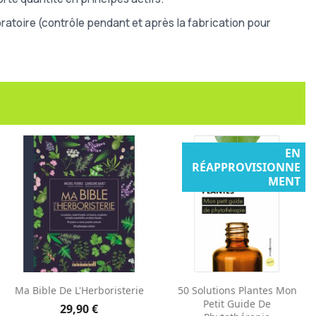
atoire (contrôle pendant et après la fabrication pour
EN
RÉAPPROVISIONNE
MENT
Aperçu rapide
Aperçu rapide


Ma Bible De L'Herboristerie
50 Solutions Plantes Mon
Petit Guide De
29,90 €