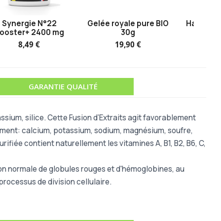
Synergie N°22
Gelée royale pure BIO
Haricot 
ooster+ 2400 mg
30g
4
8,49 €
19,90 €
GARANTIE QUALITÉ
assium, silice. Cette Fusion d’Extraits agit favorablement
llement: calcium, potassium, sodium, magnésium, soufre,
ifiée contient naturellement les vitamines A, B1, B2, B6, C,
tion normale de globules rouges et d'hémoglobines, au
rocessus de division cellulaire.