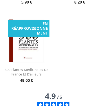
5,90 €
8,20 €
EN
RÉAPPROVISIONNE
MENT
Aperçu rapide

300 Plantes Médicinales De
France Et D'ailleurs
49,00 €
4.9
/
5