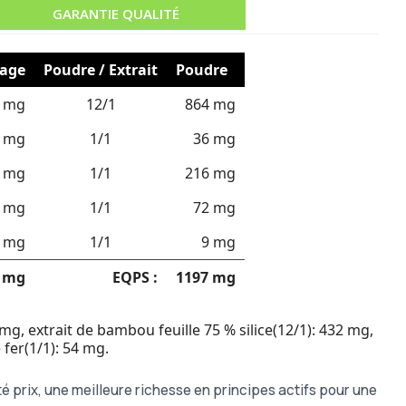
GARANTIE QUALITÉ
age
Poudre / Extrait
Poudre
 mg
12/1
864 mg
 mg
1/1
36 mg
 mg
1/1
216 mg
 mg
1/1
72 mg
 mg
1/1
9 mg
 mg
EQPS :
1197 mg
mg, extrait de bambou feuille 75 % silice(12/1): 432 mg,
fer(1/1): 54 mg.
é prix, une meilleure richesse en principes actifs pour une