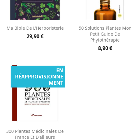
Ma Bible De L'Herboristerie
50 Solutions Plantes Mon
Petit Guide De
29,90 €
Phytothérapie
8,90 €
EN
RÉAPPROVISIONNE
MENT
300 Plantes Médicinales De
France Et D'ailleurs