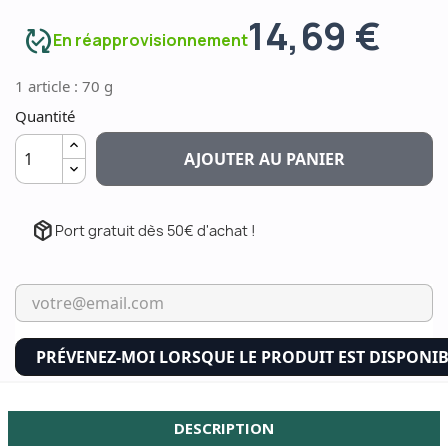
14,69 €
published_with_changes
En réapprovisionnement
1 article : 70 g
Quantité
AJOUTER AU PANIER
package_2
Port gratuit dès 50€ d'achat !
PRÉVENEZ-MOI LORSQUE LE PRODUIT EST DISPONI
DESCRIPTION