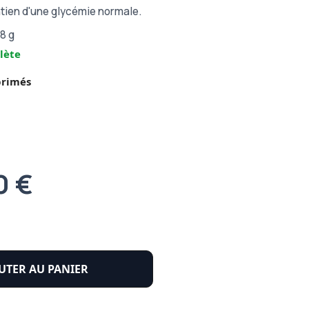
tien d'une glycémie normale.
8 g
lète
primés
0 €
UTER AU PANIER