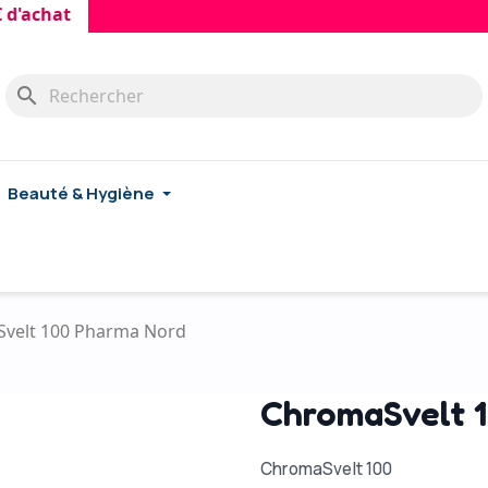
hat
search
Beauté & Hygiène
velt 100 Pharma Nord
ChromaSvelt 
ChromaSvelt 100