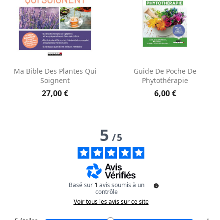
Aperçu rapide
Aperçu rapide


Ma Bible Des Plantes Qui
Guide De Poche De
Soignent
Phytothérapie
27,00 €
6,00 €
5
/
5
Basé sur
1
avis soumis à un
contrôle
Voir tous les avis sur ce site