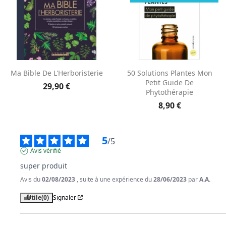
Aperçu rapide
Aperçu rapide


Ma Bible De L'Herboristerie
50 Solutions Plantes Mon
Petit Guide De
29,90 €
Phytothérapie
8,90 €
5
/
5
Avis vérifié
super produit
Avis du
02/08/2023
, suite à une expérience du
28/06/2023
par
A.A.
Utile
(0)
Signaler