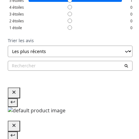
5
étoiles
1
4
étoiles
0
3
étoiles
0
2
étoiles
0
1
étoile
0
Trier les avis