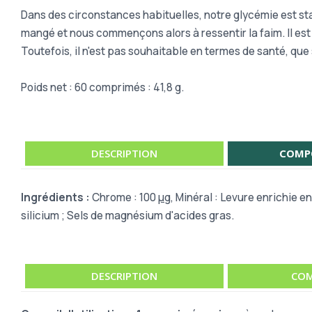
Dans des circonstances habituelles, notre glycémie est sta
mangé et nous commençons alors à ressentir la faim. Il est
Toutefois, il n'est pas souhaitable en termes de santé, que
Poids net : 60 comprimés : 41,8 g.
DESCRIPTION
COMP
Ingrédients :
Chrome : 100
µ
g,
Minéral : Levure enrichie e
silicium ; Sels de magnésium d'acides gras.
DESCRIPTION
COM