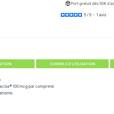
package_2
Port gratuit dès 50€ d'ac
5
/
5
-
1
avis
ITION
CONSEILS D’UTILISATION
.
recise® 100 mcg par comprimé.
ganisme.