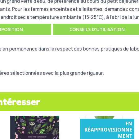
c un grand verre d'eau, de préférence au cours du petit déjeune
nts. Pour les femmes enceintes et allaitantes, demandez consei
ndroit sec à température ambiante (15-25°C), à l'abri de la lum
POSITION
CONSEILS D’UTILISATION
e en permanence dans le respect des bonnes pratiques de labor
res sélectionnées avec la plus grande rigueur.
ntéresser
EN
RÉAPPROVISIONNE
MENT