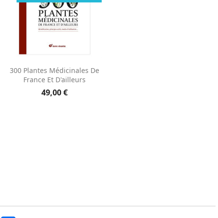
Aperçu rapide

300 Plantes Médicinales De
France Et D'ailleurs
49,00 €