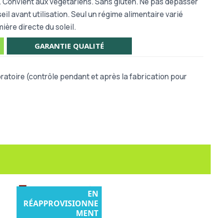
r. Convient aux végétariens. Sans gluten.
Ne pas dépasser
l avant utilisation. Seul un régime alimentaire varié
ière directe du soleil.
GARANTIE QUALITÉ
atoire (contrôle pendant et après la fabrication pour
EN
RÉAPPROVISIONNE
MENT