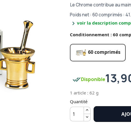
Le Chrome contribue au main
Poids net :
60 comprimés : 41.
chevron_right
voir la description comp
Conditionnement : 60 com
60 comprimés
13,9
done_all
Disponible
1 article : 62 g
Quantité
AJO