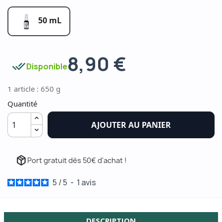
50 mL
8,90 €
done_all
Disponible
1 article : 650 g
Quantité
AJOUTER AU PANIER
package_2
Port gratuit dès 50€ d'achat !
5
/
5
-
1
avis
DESCRIPTION