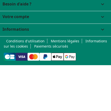
Besoin d'aide ?

Votre compte

Informations
keyboard_arrow_down
Conditions d'utilisation
Mentions légales
Informations
sur les cookies
Paiements sécurisés