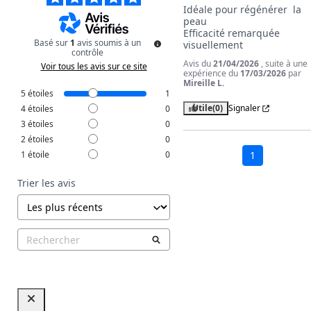
Idéale pour régénérer  la 
peau

Efficacité remarquée 
Basé sur
1
avis soumis à un
visuellement
contrôle
Avis du
21/04/2026
, suite à une
Voir tous les avis sur ce site
expérience du
17/03/2026
par
Mireille L.
5
étoiles
1
Utile
(0)
Signaler
4
étoiles
0
3
étoiles
0
2
étoiles
0
1
étoile
0
1
Trier les avis