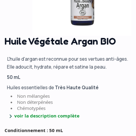
Huile Végétale Argan BIO
L'huile d'argan est reconnue pour ses vertues anti-âges.
Elle adoucit, hydrate, répare et satine la peau.
50 mL
Huiles essentielles de
Très Haute Qualité
Non mélangées
Non déterpénées
Chémotypées
chevron_right
voir la description complète
Conditionnement : 50 mL