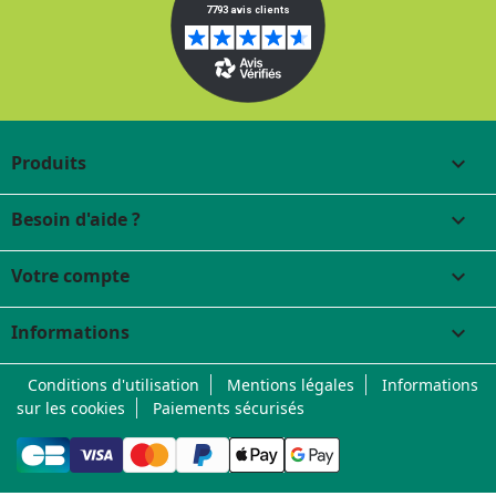
Produits

Besoin d'aide ?

Votre compte

Informations
keyboard_arrow_down
Conditions d'utilisation
Mentions légales
Informations
sur les cookies
Paiements sécurisés