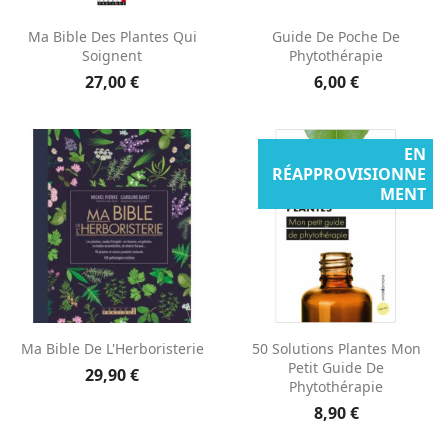
Ma Bible Des Plantes Qui
Guide De Poche De
Soignent
Phytothérapie
27,00 €
6,00 €
EN
RÉAPPROVISIONNE
MENT
Ma Bible De L'Herboristerie
50 Solutions Plantes Mon
Petit Guide De
29,90 €
Phytothérapie
8,90 €