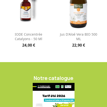
IODE Concentrée
Jus D'Aloé Vera BIO 500
Catalyons - 50 Ml
ML
24,00 €
22,90 €
Notre catalogue