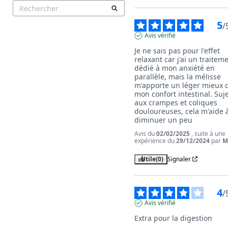
5
/
Avis vérifié
Je ne sais pas pour l'effet 
relaxant car j'ai un traiteme
dédié à mon anxiété en 
parallèle, mais la mélisse 
m'apporte un léger mieux d
mon confort intestinal. Suje
aux crampes et coliques 
douloureuses, cela m'aide à 
diminuer un peu
Avis du
02/02/2025
, suite à une
expérience du
29/12/2024
par
M
Utile
(0)
Signaler
4
/
Avis vérifié
Extra pour la digestion