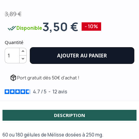
3,89 €
3,50 €
done_all
- 10%
Disponible
Quantité
AJOUTER AU PANIER
package_2
Port gratuit dès 50€ d'achat !
4.7
/
5
-
12
avis
DESCRIPTION
60 ou
180 gélules de Mélisse dosées à 250 mg.