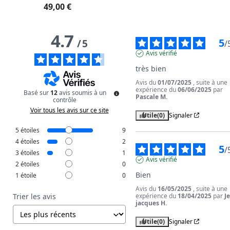
49,00 €
4.7
5
/
5
/
Avis vérifié
très bien
Avis du
01/07/2025
, suite à une
expérience du
06/06/2025
par
Basé sur
12
avis soumis à un
Pascale M.
contrôle
Voir tous les avis sur ce site
Utile
(0)
Signaler
5
étoiles
9
4
étoiles
2
5
/
3
étoiles
1
Avis vérifié
2
étoiles
0
Bien
1
étoile
0
Avis du
16/05/2025
, suite à une
expérience du
18/04/2025
par
J
Trier les avis
jacques H.
Utile
(0)
Signaler