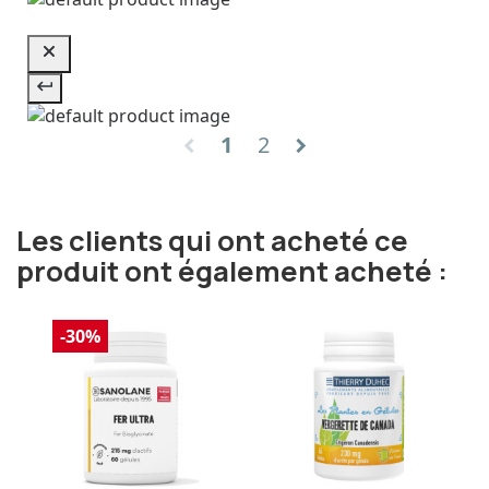
1
2
chevron_left
chevron_right
Les clients qui ont acheté ce
produit ont également acheté :
-30%