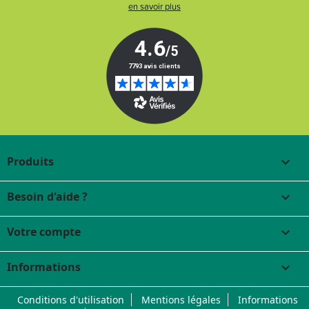
en savoir plus
Produits

Besoin d'aide ?

Votre compte

Informations
keyboard_arrow_down
Conditions d'utilisation
Mentions légales
Informations