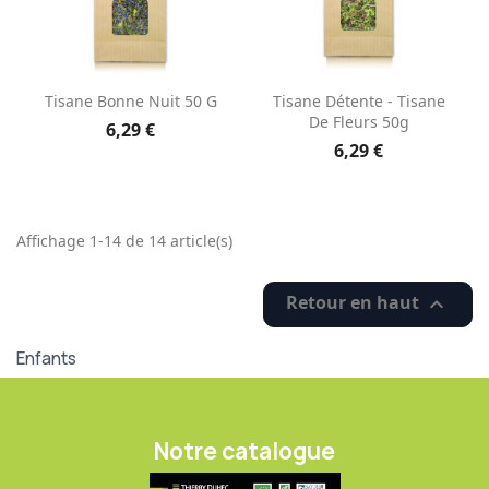
Tisane Bonne Nuit 50 G
Tisane Détente - Tisane
De Fleurs 50g
6,29 €
6,29 €
Affichage 1-14 de 14 article(s)
Retour en haut

Enfants
Notre catalogue