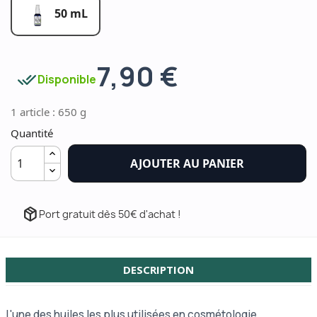
50 mL
7,90 €
done_all
Disponible
1 article : 650 g
Quantité
AJOUTER AU PANIER
package_2
Port gratuit dès 50€ d'achat !
DESCRIPTION
L'une des huiles les plus utilisées en cosmétologie.