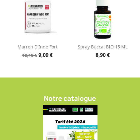
Marron D'Inde Fort
Spray Buccal BIO 15 ML
9,09 €
8,90 €
10,10 €
Notre catalogue