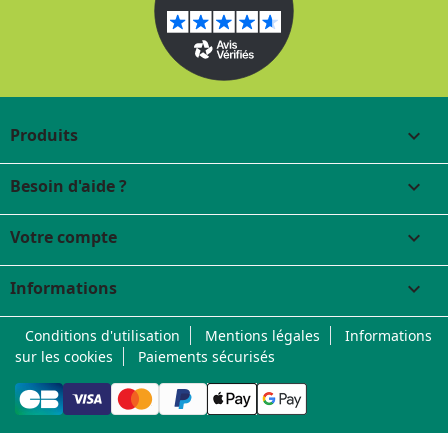
Produits

Besoin d'aide ?

Votre compte

Informations
keyboard_arrow_down
Conditions d'utilisation
Mentions légales
Informations
sur les cookies
Paiements sécurisés