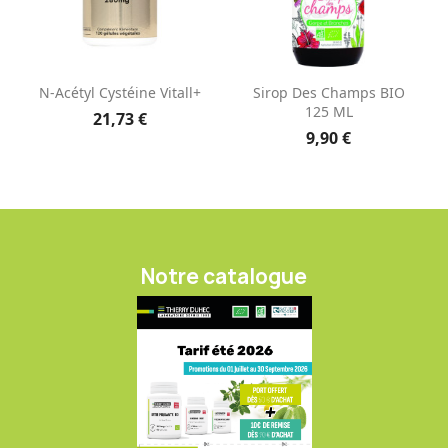
N-Acétyl Cystéine Vitall+
Sirop Des Champs BIO
125 ML
21,73 €
9,90 €
Notre catalogue