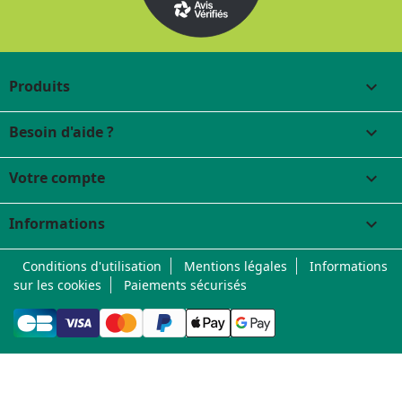
Produits

Besoin d'aide ?

Votre compte

Informations
keyboard_arrow_down
Conditions d'utilisation
Mentions légales
Informations
sur les cookies
Paiements sécurisés