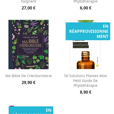
Soignent
Phytothérapie
27,00 €
6,00 €
EN
RÉAPPROVISIONNE
MENT
Ma Bible De L'Herboristerie
50 Solutions Plantes Mon
Petit Guide De
29,90 €
Phytothérapie
8,90 €
EN