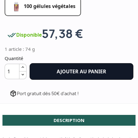
100 gélules végétales
57,38 €
done_all
Disponible
1 article : 74 g
Quantité
AJOUTER AU PANIER
package_2
Port gratuit dès 50€ d'achat !
DESCRIPTION