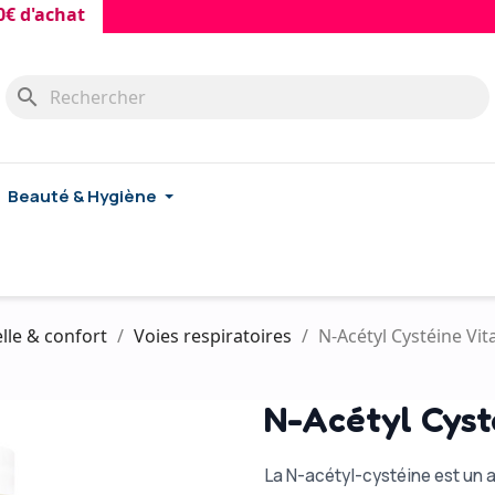
achat
search
Beauté & Hygiène
lle & confort
Voies respiratoires
N-Acétyl Cystéine Vita
N-Acétyl Cysté
La N-acétyl-cystéine est un 