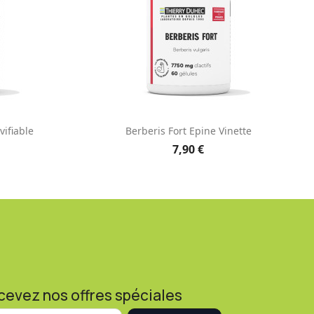
e
Aperçu rapide

vifiable
Berberis Fort Epine Vinette
7,90 €
cevez nos offres spéciales