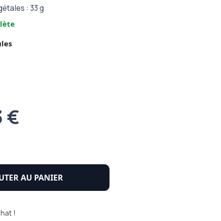
gétales : 33 g
lète
les
3 €
UTER AU PANIER
hat !