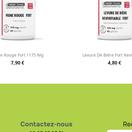
Aperçu rapide
Aperçu rapid


ne Rouge Fort 1175 Mg
Levure De Bière Fort Revi
7,90 €
4,80 €
Contactez-nous
Re