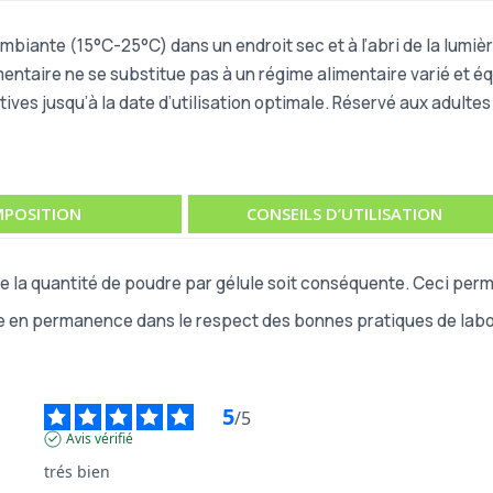
iante (15°C-25°C) dans un endroit sec et à l’abri de la lumièr
taire ne se substitue pas à un régime alimentaire varié et équi
tives jusqu’à la date d’utilisation optimale. Réservé aux adulte
POSITION
CONSEILS D’UTILISATION
la quantité de poudre par gélule soit conséquente. Ceci perme
e en permanence dans le respect des bonnes pratiques de labor
5
/
5
Avis vérifié
trés bien