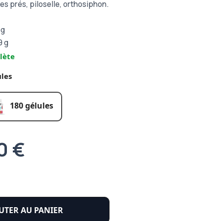
des prés, piloselle, orthosiphon.
 g
9 g
lète
les
180 gélules
0 €
UTER AU PANIER