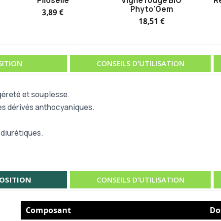
Piloselle
Vigne rouge BIO
R
Phyto'Gem
3,89 €
18,51 €
ITION
CONSEILS D’UTILISATION
gèreté et souplesse.
des dérivés anthocyaniques.
 diurétiques.
OSITION
CONSEILS D’UTILISATION
Composant
Do