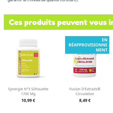
Ces produits peuvent vous i
EN
RÉAPPROVISIONNE
MENT
Aperçu rapide
Aperçu rapide


Synergie N°3 Silhouette
Fusion D'Extraits®
1700 Mg
Circulation
10,99 €
8,49 €