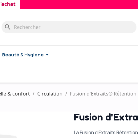
t
search
Beauté & Hygiène
lle & confort
Circulation
Fusion d'Extraits® Rétention
Fusion d'Extr
La Fusion d’Extraits Rétentio