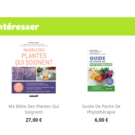
ntéresser
Aperçu rapide
Aperçu rapide


Ma Bible Des Plantes Qui
Guide De Poche De
Soignent
Phytothérapie
27,00 €
6,00 €