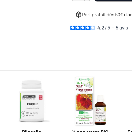
package_2
Port gratuit dès 50€ d'ac
4.2
/
5
-
5
avis