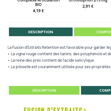
Complexe Articulation
Orthosiphon 275 mg
BIO
2,91 €
4,19 €
DESCRIPTION
COMPOS
La Fusion d’Extraits Rétention est favorable pour garder lé
• La vigne rouge contient des tanins, des polyphénols et 
• La reine des prés contient de l’acide salicylique.
• La piloselle est couramment utilisée pour ses propriétés
DESCRIPTION
COMP