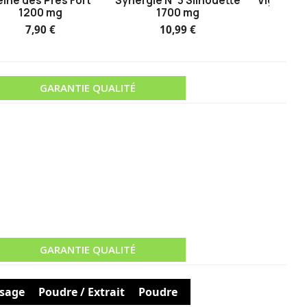
eine des Prés Fort
Synergie N°3 Silhouette
Vigne Rou
1200 mg
1700 mg
7,90 €
10,99 €
7
GARANTIE QUALITÉ
GARANTIE QUALITÉ
sage
Poudre / Extrait
Poudre