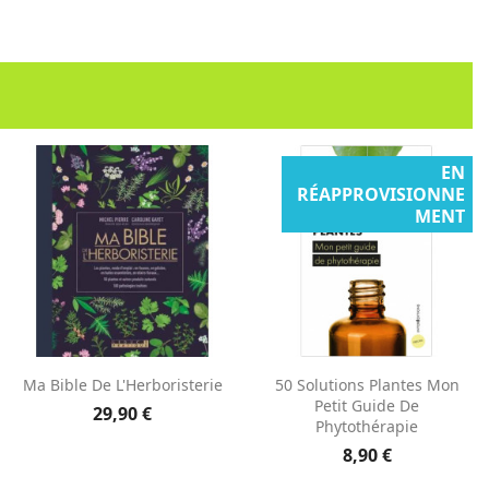
EN
RÉAPPROVISIONNE
MENT
Aperçu rapide
Aperçu rapide


Ma Bible De L'Herboristerie
50 Solutions Plantes Mon
Petit Guide De
29,90 €
Phytothérapie
8,90 €