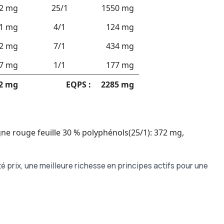
2 mg
25/1
1550 mg
1 mg
4/1
124 mg
2 mg
7/1
434 mg
7 mg
1/1
177 mg
2 mg
EQPS :
2285 mg
igne rouge feuille 30 % polyphénols(25/1): 372 mg,
é prix, une meilleure richesse en principes actifs pour une