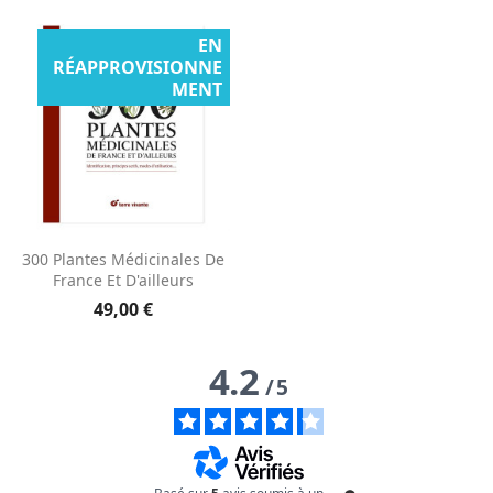
EN
RÉAPPROVISIONNE
MENT
Aperçu rapide

300 Plantes Médicinales De
France Et D'ailleurs
49,00 €
4.2
/
5