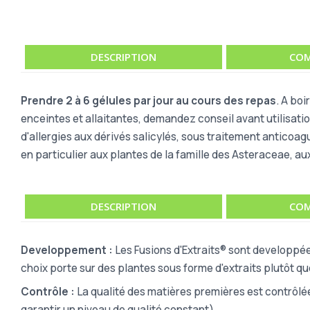
DESCRIPTION
COM
Prendre 2 à 6 gélules par jour au cours des repas
. A bo
enceintes et allaitantes, demandez conseil avant utilisati
d'allergies aux dérivés salicylés, sous traitement anticoa
en particulier aux plantes de la famille des Asteraceae, a
DESCRIPTION
COM
Developpement :
Les Fusions d'Extraits® sont developpée
choix porte sur des plantes sous forme d'extraits plutôt q
Contrôle :
La qualité des matières premières est contrôlé
garantir un niveau de qualité constant).