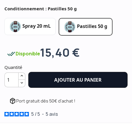
Conditionnement : Pastilles 50 g
Spray 20 mL
Pastilles 50 g
15,40 €
done_all
Disponible
Quantité
AJOUTER AU PANIER
package_2
Port gratuit dès 50€ d'achat !
5
/
5
-
5
avis