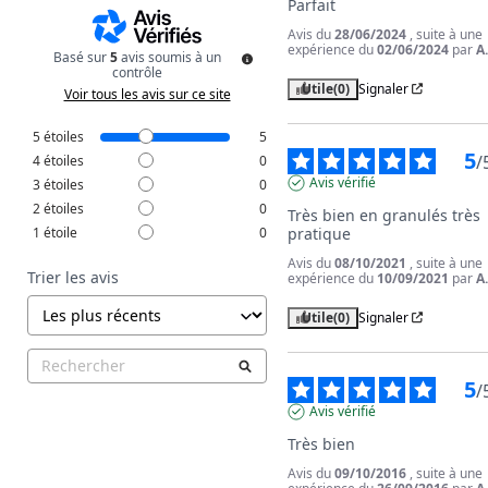
Parfait
Avis du
28/06/2024
, suite à une
expérience du
02/06/2024
par
A
Basé sur
5
avis soumis à un
contrôle
Utile
(0)
Signaler
Voir tous les avis sur ce site
5
étoiles
5
5
/
4
étoiles
0
Avis vérifié
3
étoiles
0
2
étoiles
0
Très bien en granulés très 
1
étoile
0
pratique
Avis du
08/10/2021
, suite à une
Trier les avis
expérience du
10/09/2021
par
A
Utile
(0)
Signaler
5
/
Avis vérifié
Très bien
Avis du
09/10/2016
, suite à une