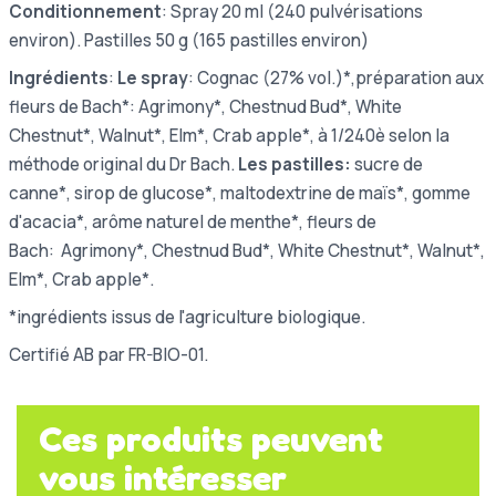
Conditionnement
: Spray 20 ml (240 pulvérisations
environ). Pastilles 50 g (165 pastilles environ)
Ingrédients
:
Le spray
: Cognac (27% vol.)*,préparation aux
fleurs de Bach*:
Agrimony*, Chestnud Bud*, White
Chestnut*, Walnut*, Elm*, Crab apple*, à 1/240è selon la
méthode original du Dr Bach.
Les
pastilles:
sucre de
canne*, sirop de glucose*, maltodextrine de
maïs*, gomme
d'acacia*, arôme naturel de menthe*, fleurs de
Bach: Agrimony*, Chestnud Bud*, White Chestnut*, Walnut*,
Elm*, Crab apple*.
*ingrédients issus de l'agriculture biologique.
Certifié AB par FR-BIO-01.
Ces produits peuvent
vous intéresser