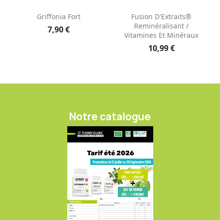
Griffonia Fort
Fusion D'Extraits®
Reminéralisant /
7,90 €
Vitamines Et Minéraux
10,99 €
Notre catalogue