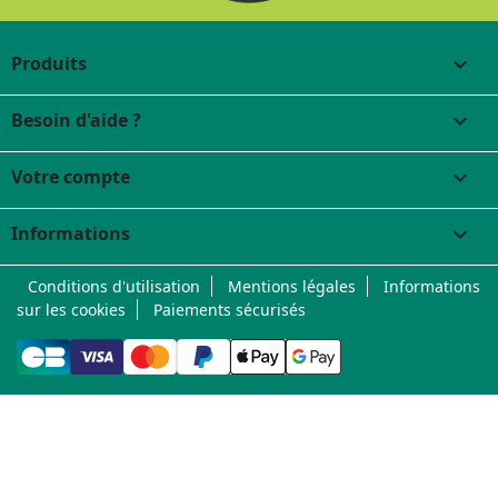
Produits

Besoin d'aide ?

Votre compte

Informations
keyboard_arrow_down
Conditions d'utilisation
Mentions légales
Informations
sur les cookies
Paiements sécurisés