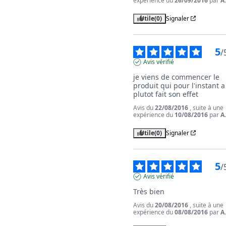
expérience du
26/09/2016
par
A
Utile
(0)
Signaler
5
/
Avis vérifié
je viens de commencer le 
produit qui pour l'instant a 
plutot fait son effet
Avis du
22/08/2016
, suite à une
expérience du
10/08/2016
par
A
Utile
(0)
Signaler
5
/
Avis vérifié
Très bien
Avis du
20/08/2016
, suite à une
expérience du
08/08/2016
par
A