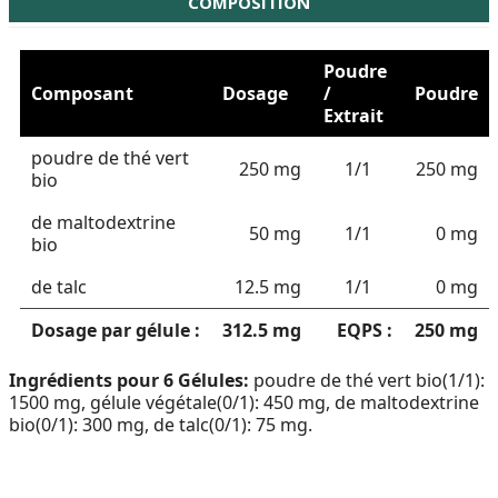
COMPOSITION
Poudre
Composant
Dosage
/
Poudre
Extrait
poudre de thé vert
250 mg
1/1
250 mg
bio
de maltodextrine
50 mg
1/1
0 mg
bio
de talc
12.5 mg
1/1
0 mg
Dosage par gélule :
312.5 mg
EQPS :
250 mg
Ingrédients pour 6 Gélules:
poudre de thé vert bio(1/1):
1500 mg, gélule végétale(0/1): 450 mg, de maltodextrine
bio(0/1): 300 mg, de talc(0/1): 75 mg.