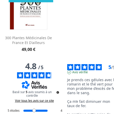
300 Plantes Médicinales De
France Et D'ailleurs
49,00 €
4.8
5
/
5
/
Avis vérifié
Je prends ces gélules avec l
romarin et le thé vert pour 
mon problème d’excès de fe
Basé sur
5
avis soumis à un
dans le sang.

contrôle
Voir tous les avis sur ce site
Ça m’e fait diminuer mon 
taux de fer.

5
étoiles
4