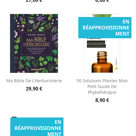
EN
RÉAPPROVISIONNE
MENT
Ma Bible De L'Herboristerie
50 Solutions Plantes Mon
Petit Guide De
29,90 €
Phytothérapie
8,90 €
EN
RÉAPPROVISIONNE
MENT