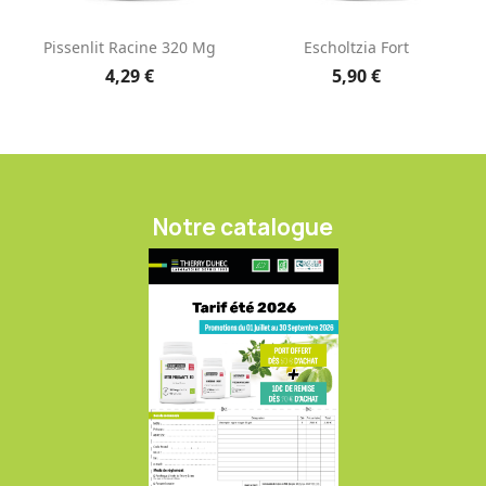
Pissenlit Racine 320 Mg
Escholtzia Fort
4,29 €
5,90 €
Notre catalogue