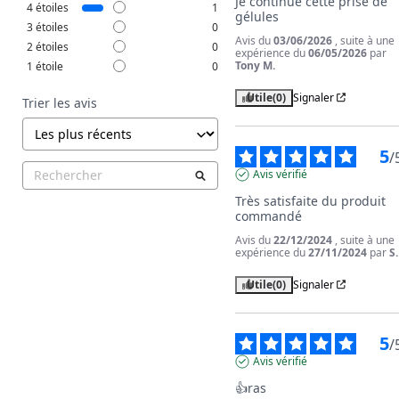
Je continue cette prise de 
4
étoiles
1
gélules
3
étoiles
0
Avis du
03/06/2026
, suite à une
2
étoiles
0
expérience du
06/05/2026
par
Tony M.
1
étoile
0
Utile
(0)
Signaler
Trier les avis
5
/
Avis vérifié
Très satisfaite du produit 
commandé
Avis du
22/12/2024
, suite à une
expérience du
27/11/2024
par
S.
Utile
(0)
Signaler
5
/
Avis vérifié
👍ras