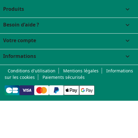
Produits

Besoin d'aide ?

Votre compte

Informations
keyboard_arrow_down
Conditions d'utilisation
Mentions légales
Informations
sur les cookies
Paiements sécurisés