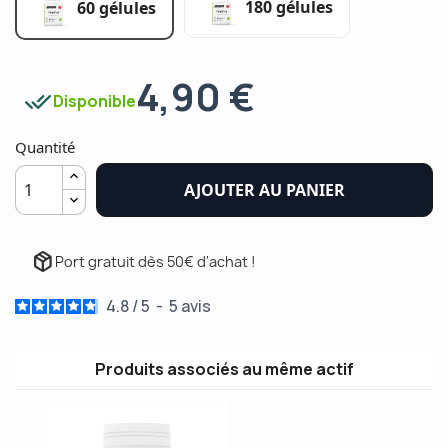
180 gélules
60 gélules
4,90 €
done_all
Disponible
Quantité
AJOUTER AU PANIER
package_2
Port gratuit dès 50€ d'achat !
4.8
/
5
-
5
avis
Produits associés au même actif