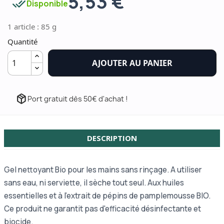
5,53 €
done_all
Disponible
1 article : 85 g
Quantité
AJOUTER AU PANIER
package_2
Port gratuit dès 50€ d'achat !
DESCRIPTION
Gel nettoyant Bio pour les mains sans rinçage. A utiliser
sans eau, ni serviette, il sèche tout seul. Aux huiles
essentielles et à l’extrait de pépins de pamplemousse BIO.
Ce produit ne garantit pas d'efficacité désinfectante et
biocide.