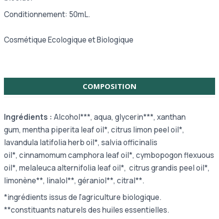
Conditionnement: 50mL.
Cosmétique Ecologique et Biologique
COMPOSITION
Ingrédients :
Alcohol***, aqua, glycerin***, xanthan
gum,
mentha piperita leaf oil*, citrus limon peel oil*,
lavandula latifolia herb oil*, salvia officinalis
oil*, cinnamomum camphora leaf oil*, cymbopogon flexuous
oil*, melaleuca alternifolia leaf oil*, citrus grandis peel oil*,
limonène**, linalol**, géraniol**, citral**.
*ingrédients issus de l'agriculture biologique.
**constituants naturels des huiles essentielles.