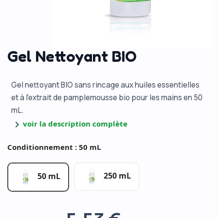
Gel Nettoyant BIO
Gel nettoyant BIO sans rincage aux huiles essentielles
et à l'extrait de pamplemousse bio pour les mains en 50
mL.
chevron_right
voir la description complète
Conditionnement : 50 mL
250 mL
50 mL