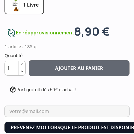
1 Livre
8,90 €
published_with_changes
En réapprovisionnement
1 article : 185 g
Quantité
AJOUTER AU PANIER
package_2
Port gratuit dès 50€ d'achat !
PRÉVENEZ-MOI LORSQUE LE PRODUIT EST DISPONI