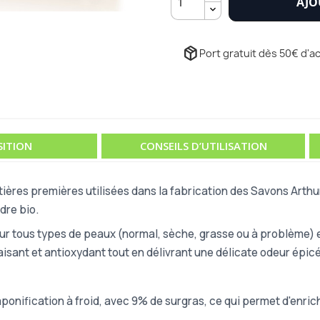
AJO
package_2
Port gratuit dès 50€ d'ac
ITION
CONSEILS D’UTILISATION
atières premières utilisées dans la fabrication des Savons Arth
dre bio.
ur tous types de peaux (normal, sèche, grasse ou à problème) e
isant et antioxydant tout en délivrant une délicate odeur épic
onification à froid, avec 9% de surgras, ce qui permet d'enrichi