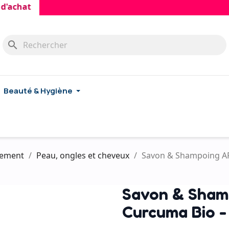
at
search
Beauté & Hygiène
ssement
Peau, ongles et cheveux
Savon & Shampoing AR
Savon & Sham
Curcuma Bio -