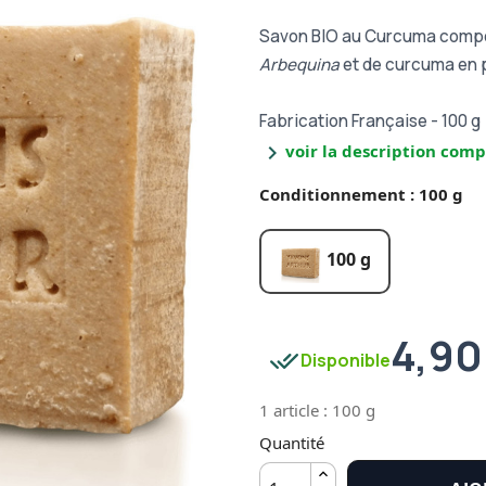
Savon BIO au Curcuma compos
Arbequina
et de curcuma en 
Fabrication Française - 100 g
chevron_right
voir la description comp
Conditionnement : 100 g
100 g
4,90
done_all
Disponible
1 article : 100 g
Quantité