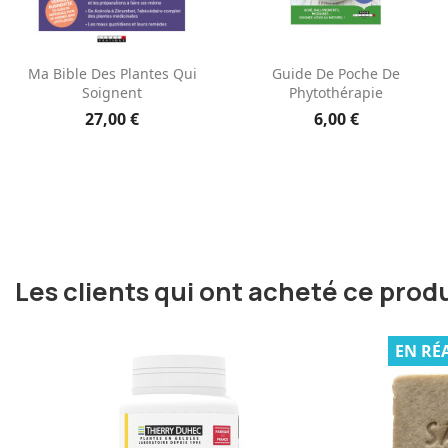
Aperçu rapide
Aperçu rapide


Ma Bible Des Plantes Qui
Guide De Poche De
Soignent
Phytothérapie
27,00 €
6,00 €
Les clients qui ont acheté ce prod
EN RÉ