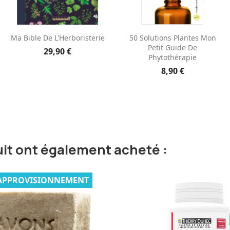
Aperçu rapide
Aperçu rapide


Ma Bible De L'Herboristerie
50 Solutions Plantes Mon
Petit Guide De
29,90 €
Phytothérapie
8,90 €
uit ont également acheté :
APPROVISIONNEMENT