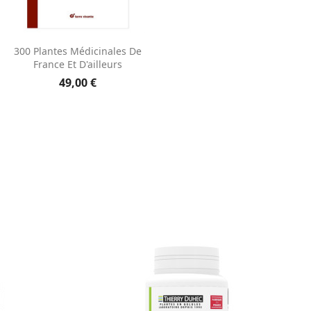
Aperçu rapide

300 Plantes Médicinales De
France Et D'ailleurs
49,00 €