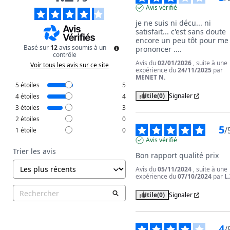
Avis vérifié
je ne suis ni décu... ni 
satisfait... c'est sans doute 
encore un peu tôt pour me 
Basé sur
12
avis soumis à un
prononcer ....
contrôle
Avis du
02/01/2026
, suite à une
Voir tous les avis sur ce site
expérience du
24/11/2025
par
MENET N.
5
étoiles
5
Utile
(0)
Signaler
4
étoiles
4
3
étoiles
3
2
étoiles
0
5
/
1
étoile
0
Avis vérifié
Trier les avis
Bon rapport qualité prix
Avis du
05/11/2024
, suite à une
expérience du
07/10/2024
par
L.
Utile
(0)
Signaler
4
/