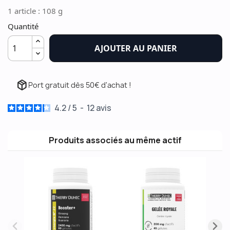
1 article : 108 g
Quantité
AJOUTER AU PANIER
package_2
Port gratuit dès 50€ d'achat !
4.2
/
5
-
12
avis
Produits associés au même actif