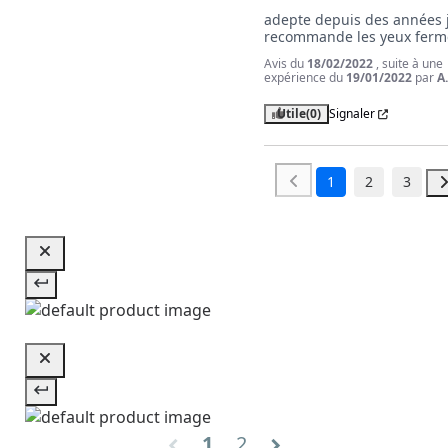
adepte depuis des années j
recommande les yeux ferm
Avis du
18/02/2022
, suite à une
expérience du
19/01/2022
par
A
Utile
(0)
Signaler
1
2
3
1
2
chevron_left
chevron_right