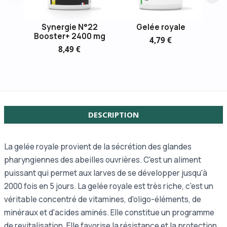
Synergie N°22
Gelée royale
Fu
Booster+ 2400 mg
R
4,79 €
8,49 €
DESCRIPTION
La gelée royale provient de la sécrétion des glandes
pharyngiennes des abeilles ouvrières. C'est un aliment
puissant qui permet aux larves de se développer jusqu'à
2000 fois en 5 jours. La gelée royale est très riche, c'est un
véritable concentré de vitamines, d'oligo-éléments, de
minéraux et d'acides aminés. Elle constitue un programme
de revitalisation. Elle favorise la résistance et la protection.