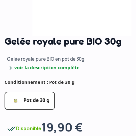
Gelée royale pure BIO 30g
Gelée royale pure BIO en pot de 30g
chevron_right
voir la description complète
Conditionnement : Pot de 30 g
Pot de 30 g
19,90 €
done_all
Disponible