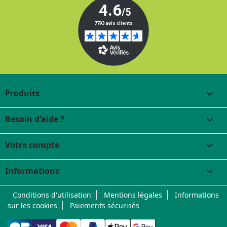
Produits

Besoin d'aide ?

Votre compte

Informations
keyboard_arrow_down
Conditions d'utilisation
Mentions légales
Informations
sur les cookies
Paiements sécurisés