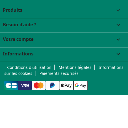
Produits

Besoin d'aide ?

Votre compte

Informations
keyboard_arrow_down
Conditions d'utilisation
Mentions légales
Informations
sur les cookies
Paiements sécurisés