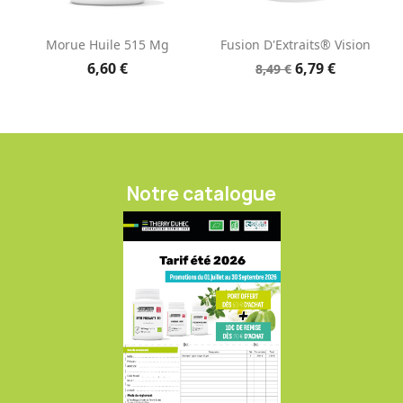
Morue Huile 515 Mg
Fusion D'Extraits® Vision
6,60 €
6,79 €
8,49 €
Notre catalogue