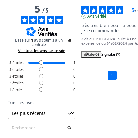
5
5
/
5
/
Avis vérifié
très très bien pour la peau ,
je le recommande
Avis du
01/03/2024
, suite à une
Basé sur
1
avis soumis à un
expérience du
01/02/2024
par
A
contrôle
Voir tous les avis sur ce site
Utile
(0)
Signaler
5
étoiles
1
4
étoiles
0
1
3
étoiles
0
2
étoiles
0
1
étoile
0
Trier les avis