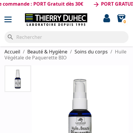
mmande : PORT Gratuit dès 30€
PORT GRATUIT dès
arrow_forward
0
search
Accueil
Beauté & Hygiène
Soins du corps
Huile
Végétale de Paquerette BIO