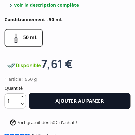
chevron_right
voir la description complète
Conditionnement : 50 mL
50 mL
7,61 €
done_all
Disponible
1 article : 650 g
Quantité
AJOUTER AU PANIER
package_2
Port gratuit dès 50€ d'achat !