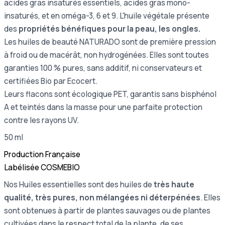
acides gras insaturés essentiels, acides gras mono-
insaturés, et en oméga-3, 6 et 9. L'huile végétale présente
des
propriétés bénéfiques pour la peau, les ongles.
Les huiles de beauté NATURADO sont de première pression
à froid ou de macérât, non hydrogénées. Elles sont toutes
garanties 100 % pures, sans additif, ni conservateurs et
certifiées Bio par Ecocert.
Leurs flacons sont écologique PET, garantis sans bisphénol
A et teintés dans la masse pour une parfaite protection
contre les rayons UV.
50 ml
Production Française
Labélisée COSMEBIO
Nos Huiles essentielles sont des huiles de
très haute
qualité, très pures, non mélangées ni déterpénées
. Elles
sont obtenues à partir de plantes sauvages ou de plantes
cultivées dans le respect total de la plante, de ses