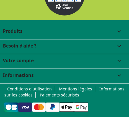
Produits

Besoin d'aide ?

Votre compte

Informations
keyboard_arrow_down
Conditions d'utilisation
Mentions légales
Informations
sur les cookies
Paiements sécurisés