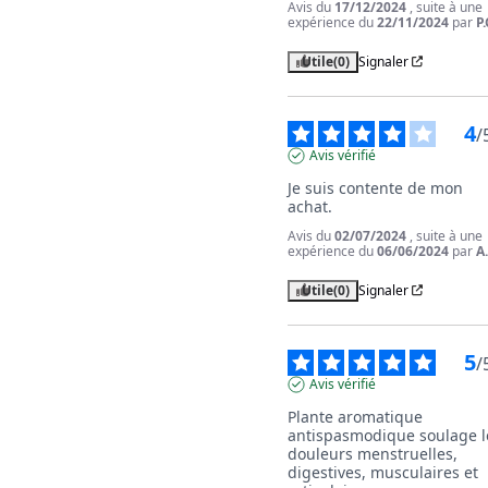
Avis du
17/12/2024
, suite à une
expérience du
22/11/2024
par
P.
Utile
(0)
Signaler
4
/
Avis vérifié
Je suis contente de mon 
achat.
Avis du
02/07/2024
, suite à une
expérience du
06/06/2024
par
A
Utile
(0)
Signaler
5
/
Avis vérifié
Plante aromatique 
antispasmodique soulage le
douleurs menstruelles, 
digestives, musculaires et 