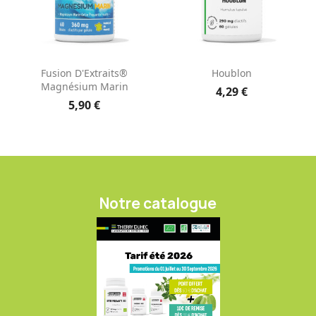
Fusion D'Extraits®
Houblon
Magnésium Marin
4,29 €
5,90 €
Notre catalogue