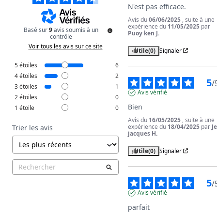
N'est pas efficace.
Avis du
06/06/2025
, suite à une
expérience du
11/05/2025
par
Basé sur
9
avis soumis à un
Puoy ken J.
contrôle
Voir tous les avis sur ce site
Utile
(0)
Signaler
5
étoiles
6
4
étoiles
2
5
/
3
étoiles
1
Avis vérifié
2
étoiles
0
Bien
1
étoile
0
Avis du
16/05/2025
, suite à une
expérience du
18/04/2025
par
J
Trier les avis
jacques H.
Utile
(0)
Signaler
5
/
Avis vérifié
parfait