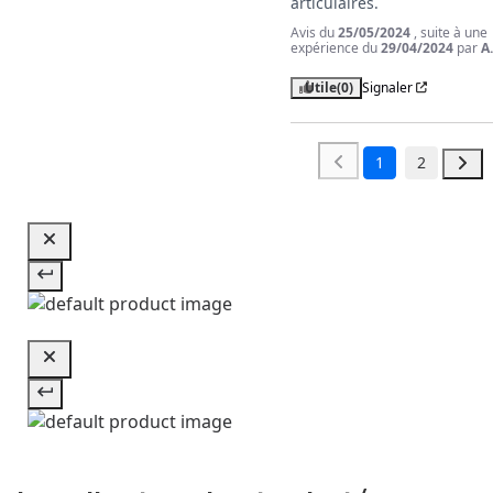
articulaires.
Avis du
25/05/2024
, suite à une
expérience du
29/04/2024
par
A
Utile
(0)
Signaler
1
2