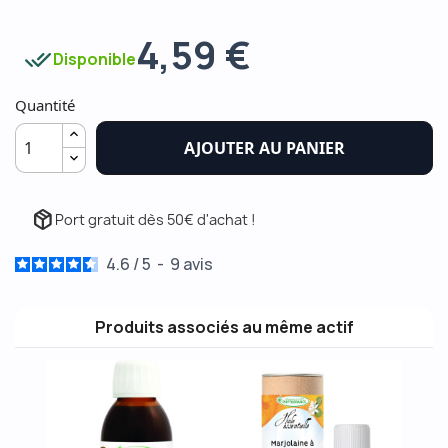
4,59 €
done_all
Disponible
Quantité
AJOUTER AU PANIER
package_2
Port gratuit dès 50€ d'achat !
4.6
/
5
-
9
avis
Produits associés au même actif