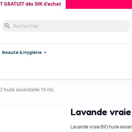
UIT dès 50€ d'achat
search
Beauté & Hygiène
O huile essentielle 10 mL
Lavande vraie 
Lavande vraie BIO huile essent