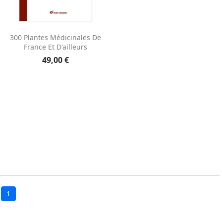
Aperçu rapide

300 Plantes Médicinales De
France Et D'ailleurs
49,00 €
1