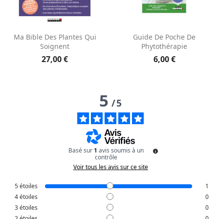
Aperçu rapide
Aperçu rapide


Ma Bible Des Plantes Qui
Guide De Poche De
Soignent
Phytothérapie
27,00 €
6,00 €
5
/
5
Basé sur
1
avis soumis à un
contrôle
Voir tous les avis sur ce site
5
étoiles
1
4
étoiles
0
3
étoiles
0
2
étoiles
0