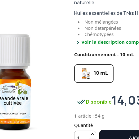
naturelle.
Huiles essentielles de
Très H
Non mélangées
Non déterpénées
Chémotypées
chevron_right
voir la description comp
Conditionnement : 10 mL
10 mL
14,0
done_all
Disponible
1 article : 54 g
Quantité
AJO