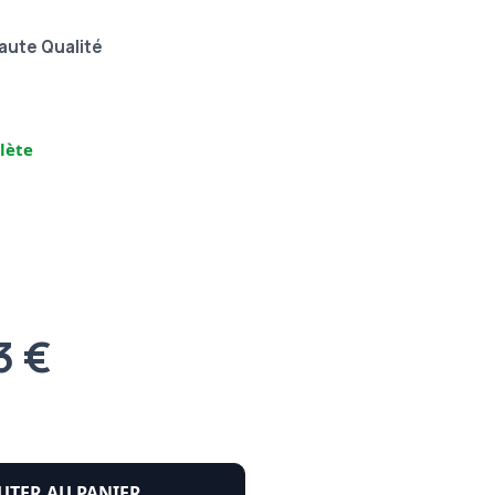
aute Qualité
lète
3 €
UTER AU PANIER