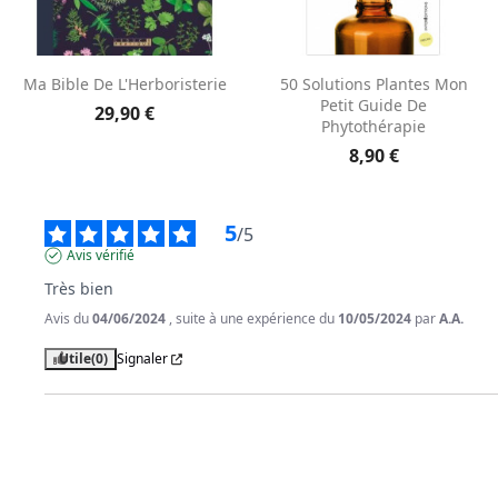
Aperçu rapide
Aperçu rapide


Ma Bible De L'Herboristerie
50 Solutions Plantes Mon
Petit Guide De
29,90 €
Phytothérapie
8,90 €
5
/
5
Avis vérifié
Très bien
Avis du
04/06/2024
, suite à une expérience du
10/05/2024
par
A.A.
Utile
(0)
Signaler