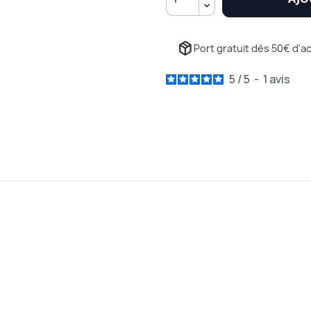
package_2
Port gratuit dès 50€ d'ac
5
/
5
-
1
avis